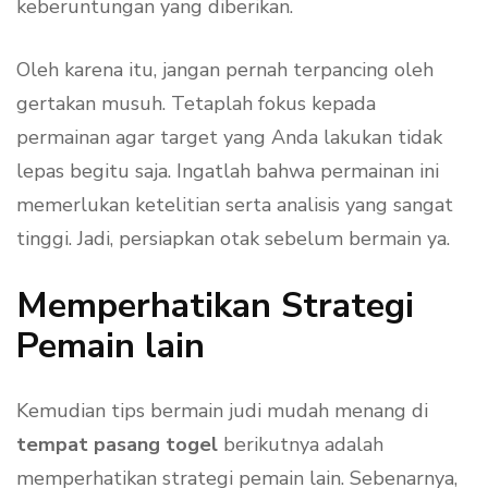
keberuntungan yang diberikan.
Oleh karena itu, jangan pernah terpancing oleh
gertakan musuh. Tetaplah fokus kepada
permainan agar target yang Anda lakukan tidak
lepas begitu saja. Ingatlah bahwa permainan ini
memerlukan ketelitian serta analisis yang sangat
tinggi. Jadi, persiapkan otak sebelum bermain ya.
Memperhatikan Strategi
Pemain lain
Kemudian tips bermain judi mudah menang di
tempat pasang togel
berikutnya adalah
memperhatikan strategi pemain lain. Sebenarnya,