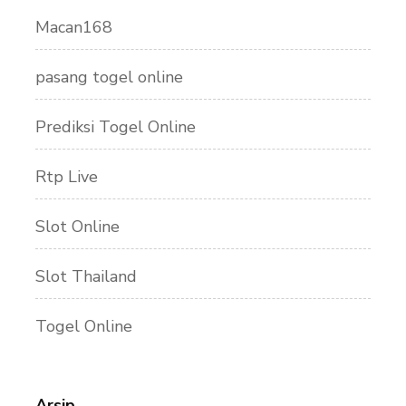
Macan168
pasang togel online
Prediksi Togel Online
Rtp Live
Slot Online
Slot Thailand
Togel Online
Arsip