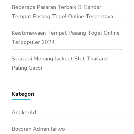
Beberapa Pasaran Terbaik Di Bandar
Tempat Pasang Togel Online Terpercaya
Keistimewaan Tempat Pasang Togel Online
Terpopuler 2024
Strategi Menang Jackpot Slot Thailand
Paling Gacor
Kategori
Angker4d
Bocoran Admin Jarwo