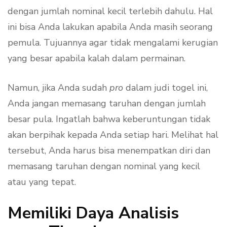
dengan jumlah nominal kecil terlebih dahulu. Hal
ini bisa Anda lakukan apabila Anda masih seorang
pemula. Tujuannya agar tidak mengalami kerugian
yang besar apabila kalah dalam permainan.
Namun, jika Anda sudah
pro
dalam judi togel ini,
Anda jangan memasang taruhan dengan jumlah
besar pula. Ingatlah bahwa keberuntungan tidak
akan berpihak kepada Anda setiap hari. Melihat hal
tersebut, Anda harus bisa menempatkan diri dan
memasang taruhan dengan nominal yang kecil
atau yang tepat.
Memiliki Daya Analisis