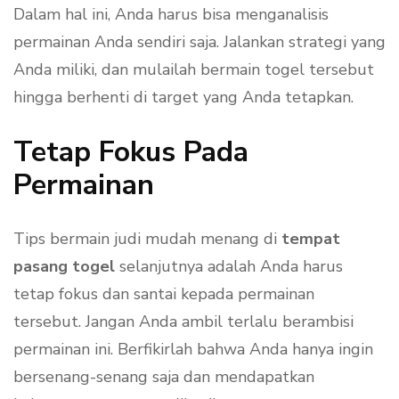
Dalam hal ini, Anda harus bisa menganalisis
permainan Anda sendiri saja. Jalankan strategi yang
Anda miliki, dan mulailah bermain togel tersebut
hingga berhenti di target yang Anda tetapkan.
Tetap Fokus Pada
Permainan
Tips bermain judi mudah menang di
tempat
pasang togel
selanjutnya adalah Anda harus
tetap fokus dan santai kepada permainan
tersebut. Jangan Anda ambil terlalu berambisi
permainan ini. Berfikirlah bahwa Anda hanya ingin
bersenang-senang saja dan mendapatkan