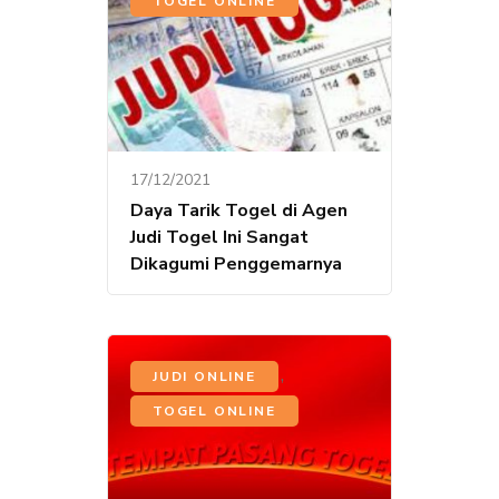
TOGEL ONLINE
17/12/2021
Daya Tarik Togel di Agen
Judi Togel Ini Sangat
Dikagumi Penggemarnya
,
JUDI ONLINE
TOGEL ONLINE