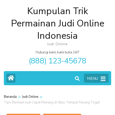
Lompat
Kumpulan Trik
ke
konten
Permainan Judi Online
(Tekan
Indonesia
Enter)
Judi Online
Hubungi kami, kami buka 24/7
(888) 123-45678
MENU
>
>
Beranda
Judi Online
Tips Bermain Judi Cepat Menang di Situs Tempat Pasang Togel