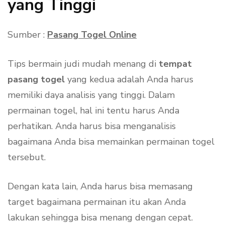
yang Tinggi
Sumber :
Pasang Togel Online
Tips bermain judi mudah menang di
tempat
pasang togel
yang kedua adalah Anda harus
memiliki daya analisis yang tinggi. Dalam
permainan togel, hal ini tentu harus Anda
perhatikan. Anda harus bisa menganalisis
bagaimana Anda bisa memainkan permainan togel
tersebut.
Dengan kata lain, Anda harus bisa memasang
target bagaimana permainan itu akan Anda
lakukan sehingga bisa menang dengan cepat.