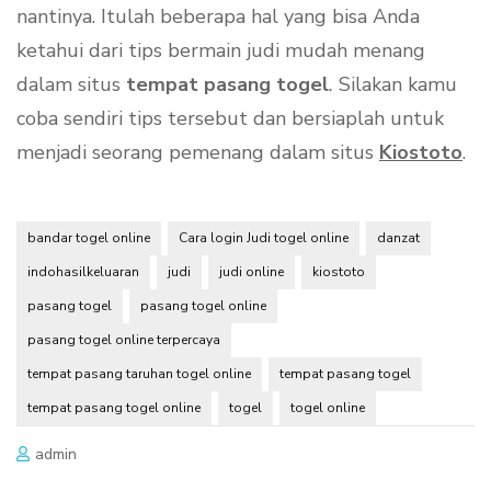
nantinya. Itulah beberapa hal yang bisa Anda
ketahui dari tips bermain judi mudah menang
dalam situs
tempat pasang togel
.
Silakan kamu
coba sendiri tips tersebut dan bersiaplah untuk
menjadi seorang pemenang dalam situs
Kiostoto
.
bandar togel online
Cara login Judi togel online
danzat
indohasilkeluaran
judi
judi online
kiostoto
pasang togel
pasang togel online
pasang togel online terpercaya
tempat pasang taruhan togel online
tempat pasang togel
tempat pasang togel online
togel
togel online
admin