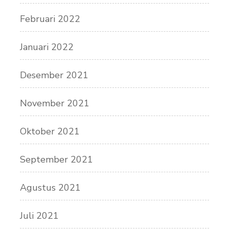
Februari 2022
Januari 2022
Desember 2021
November 2021
Oktober 2021
September 2021
Agustus 2021
Juli 2021