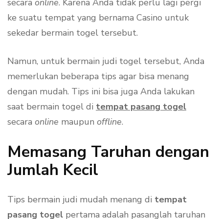
secara
online
. Karena Anda tidak perlu lagi pergi
ke suatu tempat yang bernama Casino untuk
sekedar bermain togel tersebut.
Namun, untuk bermain judi togel tersebut, Anda
memerlukan beberapa tips agar bisa menang
dengan mudah. Tips ini bisa juga Anda lakukan
saat bermain togel di
tempat pasang togel
secara
online
maupun
offline
.
Memasang Taruhan dengan
Jumlah Kecil
Tips bermain judi mudah menang di
tempat
pasang togel
pertama adalah pasanglah taruhan