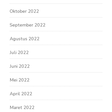
Oktober 2022
September 2022
Agustus 2022
Juli 2022
Juni 2022
Mei 2022
April 2022
Maret 2022