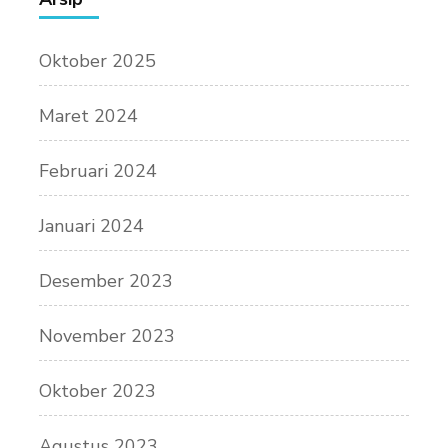
Oktober 2025
Maret 2024
Februari 2024
Januari 2024
Desember 2023
November 2023
Oktober 2023
Agustus 2023