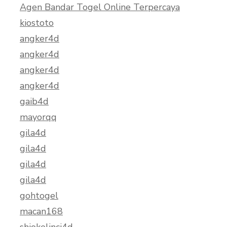
Agen Bandar Togel Online Terpercaya
kiostoto
angker4d
angker4d
angker4d
angker4d
gaib4d
mayorqq
gila4d
gila4d
gila4d
gila4d
gohtogel
macan168