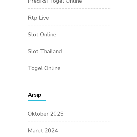
Prediksi Togel Online
Rtp Live
Slot Online
Slot Thailand
Togel Online
Arsip
Oktober 2025
Maret 2024