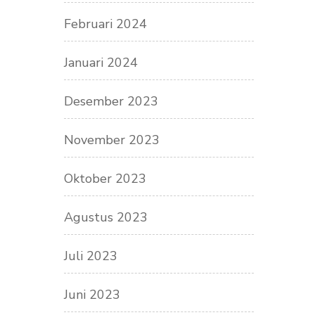
Februari 2024
Januari 2024
Desember 2023
November 2023
Oktober 2023
Agustus 2023
Juli 2023
Juni 2023