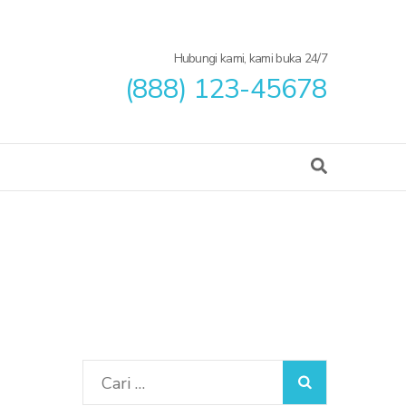
Hubungi kami, kami buka 24/7
(888) 123-45678
Cari