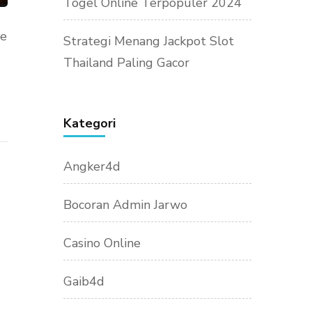
Togel Online Terpopuler 2024
ne
Strategi Menang Jackpot Slot
Thailand Paling Gacor
Kategori
Angker4d
Bocoran Admin Jarwo
Casino Online
Gaib4d