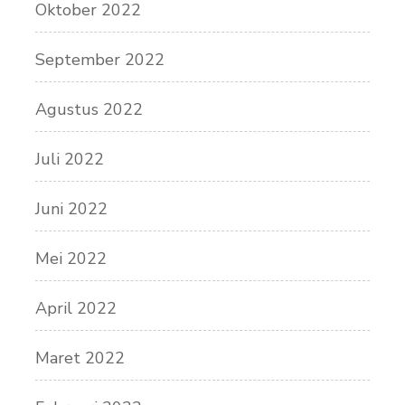
Oktober 2022
September 2022
Agustus 2022
Juli 2022
Juni 2022
Mei 2022
April 2022
Maret 2022