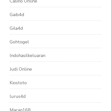
Casino Online
Gaib4d
Gila4d
Gohtogel
Indohasilkeluaran
Judi Online
Kiostoto
lurus4d
Macan168