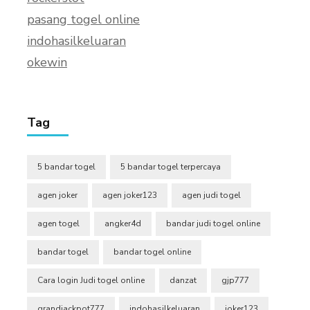
pasang togel online
indohasilkeluaran
okewin
Tag
5 bandar togel
5 bandar togel terpercaya
agen joker
agen joker123
agen judi togel
agen togel
angker4d
bandar judi togel online
bandar togel
bandar togel online
Cara login Judi togel online
danzat
gjp777
grandjackpot777
indohasilkeluaran
joker123