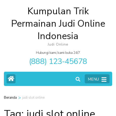
Lompat
Kumpulan Trik
ke
konten
Permainan Judi Online
(Tekan
Indonesia
Enter)
Judi Online
Hubungi kami, kami buka 24/7
(888) 123-45678
MENU
>
Beranda
judi slot online
Tag:
judi slot online