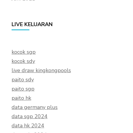
LIVE KELUARAN
kocok sgp
kocok sdy
live draw kingkongpools
paito sdy
paito sgp
paito hk
data germany plus
data sgp 2024
data hk 2024