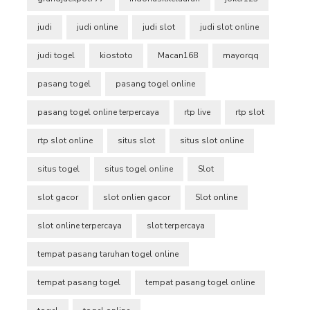
judi
judi online
judi slot
judi slot online
judi togel
kiostoto
Macan168
mayorqq
pasang togel
pasang togel online
pasang togel online terpercaya
rtp live
rtp slot
rtp slot online
situs slot
situs slot online
situs togel
situs togel online
Slot
slot gacor
slot onlien gacor
Slot online
slot online terpercaya
slot terpercaya
tempat pasang taruhan togel online
tempat pasang togel
tempat pasang togel online