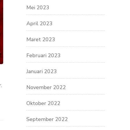
Mei 2023
April 2023
Maret 2023
Februari 2023
Januari 2023
.
November 2022
Oktober 2022
September 2022