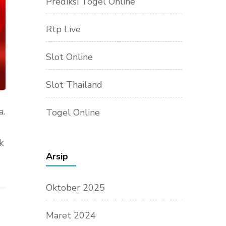
Prediksi Togel Online
Rtp Live
Slot Online
Slot Thailand
a.
Togel Online
k
Arsip
Oktober 2025
Maret 2024