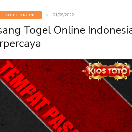
01/09/2022
TOGEL ONLINE
ang Togel Online Indonesi
rpercaya