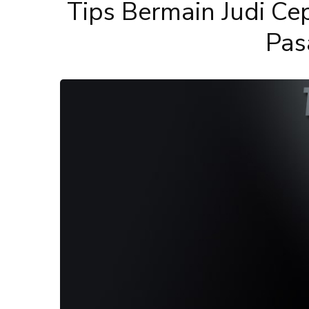
Tips Bermain Judi Ce
Pas