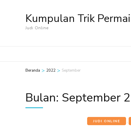
Lompat
ke
Kumpulan Trik Permai
konten
Judi Online
(Tekan
Enter)
>
>
Beranda
2022
September
Bulan:
September 
JUDI ONLINE
,