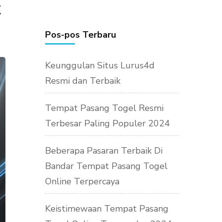
t
untuk:
Pos-pos Terbaru
Keunggulan Situs Lurus4d
Resmi dan Terbaik
Tempat Pasang Togel Resmi
Terbesar Paling Populer 2024
Beberapa Pasaran Terbaik Di
Bandar Tempat Pasang Togel
Online Terpercaya
Keistimewaan Tempat Pasang