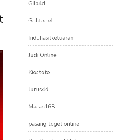
Gila4d
t
Gohtogel
Indohasilkeluaran
Judi Online
Kiostoto
lurus4d
Macan168
pasang togel online