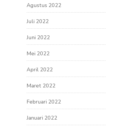
Agustus 2022
Juli 2022
Juni 2022
Mei 2022
April 2022
Maret 2022
Februari 2022
Januari 2022