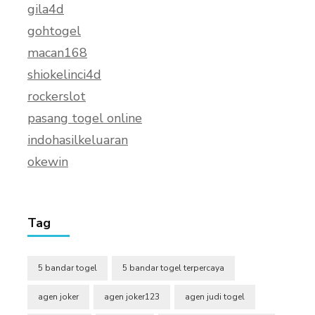
gila4d
gohtogel
macan168
shiokelinci4d
rockerslot
pasang togel online
indohasilkeluaran
okewin
Tag
5 bandar togel
5 bandar togel terpercaya
agen joker
agen joker123
agen judi togel