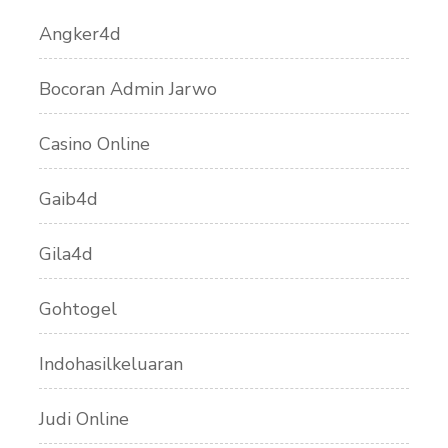
Angker4d
Bocoran Admin Jarwo
Casino Online
Gaib4d
Gila4d
Gohtogel
Indohasilkeluaran
Judi Online