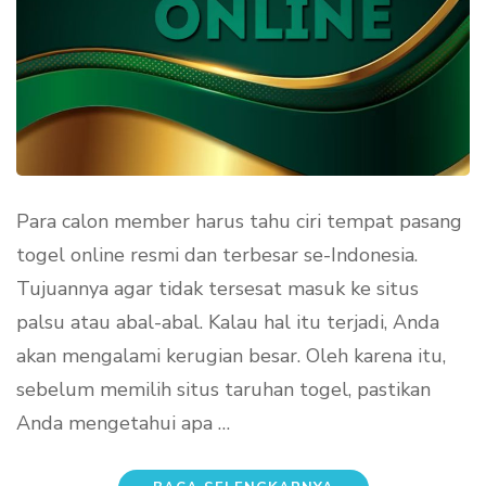
Para calon member harus tahu ciri tempat pasang
togel online resmi dan terbesar se-Indonesia.
Tujuannya agar tidak tersesat masuk ke situs
palsu atau abal-abal. Kalau hal itu terjadi, Anda
akan mengalami kerugian besar. Oleh karena itu,
sebelum memilih situs taruhan togel, pastikan
Anda mengetahui apa …