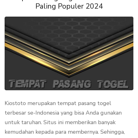
Paling Populer 2024
Kiostoto merupakan tempat pasang togel
terbesar se-Indonesia yang bisa Anda gunakan
untuk taruhan. Situs ini memberikan banyak
kemudahan kepada para membernya. Sehingga,