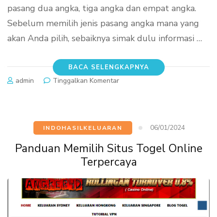
pasang dua angka, tiga angka dan empat angka.
Sebelum memilih jenis pasang angka mana yang
akan Anda pilih, sebaiknya simak dulu informasi …
BACA SELENGKAPNYA
pada
admin
Tinggalkan Komentar
Jenis
Pasang
Angka
Situs
06/01/2024
INDOHASILKELUARAN
Tempat
Pasang
Panduan Memilih Situs Togel Online
Togel
Terpercaya
Tergacor