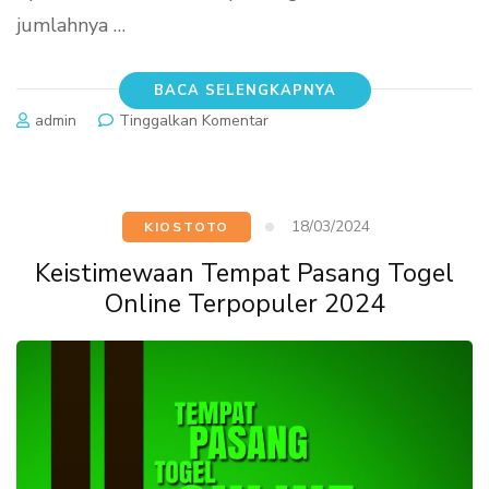
jumlahnya …
BACA SELENGKAPNYA
pada
admin
Tinggalkan Komentar
Beberapa
Pasaran
Terbaik
Di
18/03/2024
KIOSTOTO
Bandar
Tempat
Keistimewaan Tempat Pasang Togel
Pasang
Online Terpopuler 2024
Togel
Online
Terpercaya