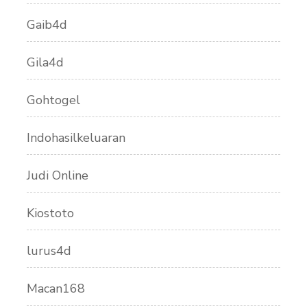
Gaib4d
Gila4d
Gohtogel
Indohasilkeluaran
Judi Online
Kiostoto
lurus4d
Macan168