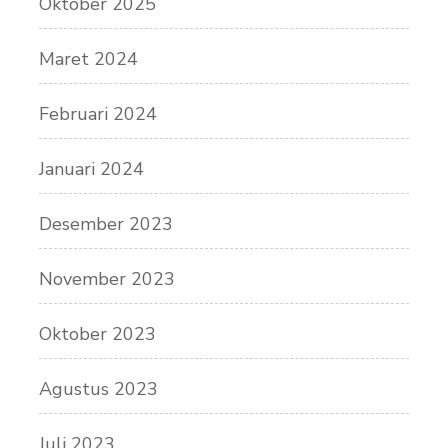
Oktober 2025
Maret 2024
Februari 2024
Januari 2024
Desember 2023
November 2023
Oktober 2023
Agustus 2023
Juli 2023