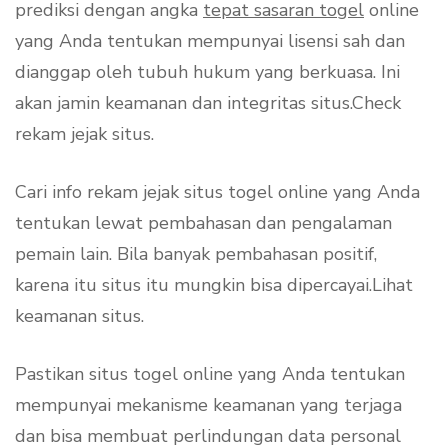
prediksi dengan angka
tepat sasaran togel
online
yang Anda tentukan mempunyai lisensi sah dan
dianggap oleh tubuh hukum yang berkuasa. Ini
akan jamin keamanan dan integritas situs.Check
rekam jejak situs.
Cari info rekam jejak situs togel online yang Anda
tentukan lewat pembahasan dan pengalaman
pemain lain. Bila banyak pembahasan positif,
karena itu situs itu mungkin bisa dipercayai.Lihat
keamanan situs.
Pastikan situs togel online yang Anda tentukan
mempunyai mekanisme keamanan yang terjaga
dan bisa membuat perlindungan data personal