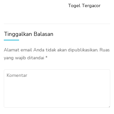
Togel Tergacor
Tinggalkan Balasan
Alamat email Anda tidak akan dipublikasikan.
Ruas
yang wajib ditandai
*
Komentar