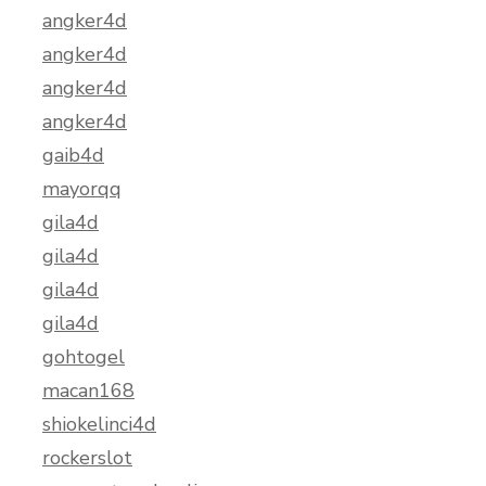
angker4d
angker4d
angker4d
angker4d
gaib4d
mayorqq
gila4d
gila4d
gila4d
gila4d
gohtogel
macan168
shiokelinci4d
rockerslot