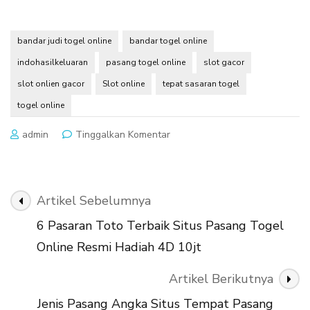
bandar judi togel online
bandar togel online
indohasilkeluaran
pasang togel online
slot gacor
slot onlien gacor
Slot online
tepat sasaran togel
togel online
pada
admin
Tinggalkan Komentar
Panduan
Memilih
Situs
Togel
Navigasi
Artikel Sebelumnya
Online
Artikel
Terpercaya
6 Pasaran Toto Terbaik Situs Pasang Togel
Online Resmi Hadiah 4D 10jt
Artikel Berikutnya
Jenis Pasang Angka Situs Tempat Pasang