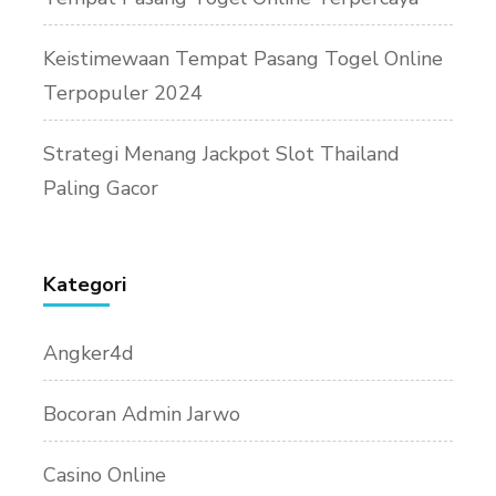
Keistimewaan Tempat Pasang Togel Online
Terpopuler 2024
Strategi Menang Jackpot Slot Thailand
Paling Gacor
Kategori
Angker4d
Bocoran Admin Jarwo
Casino Online