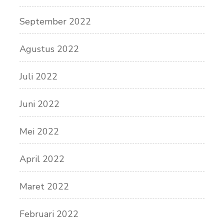
September 2022
Agustus 2022
Juli 2022
Juni 2022
Mei 2022
April 2022
Maret 2022
Februari 2022