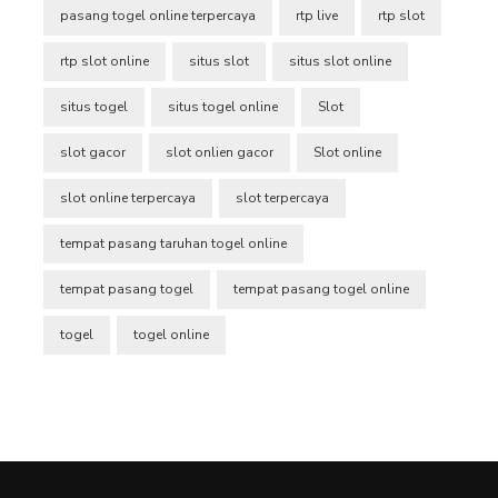
pasang togel online terpercaya
rtp live
rtp slot
rtp slot online
situs slot
situs slot online
situs togel
situs togel online
Slot
slot gacor
slot onlien gacor
Slot online
slot online terpercaya
slot terpercaya
tempat pasang taruhan togel online
tempat pasang togel
tempat pasang togel online
togel
togel online