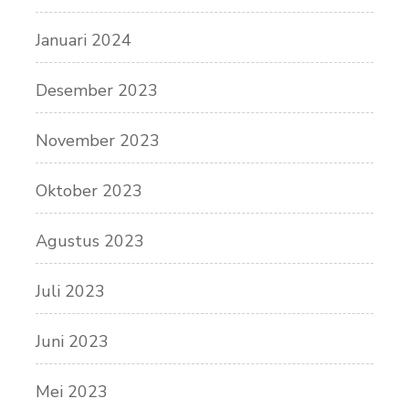
Januari 2024
Desember 2023
November 2023
Oktober 2023
Agustus 2023
Juli 2023
Juni 2023
Mei 2023