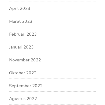
April 2023
Maret 2023
Februari 2023
Januari 2023
November 2022
Oktober 2022
September 2022
Agustus 2022