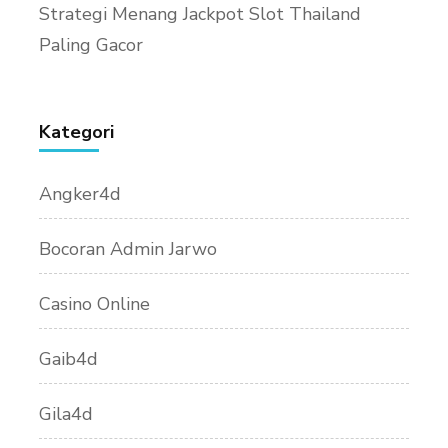
Strategi Menang Jackpot Slot Thailand
Paling Gacor
Kategori
Angker4d
Bocoran Admin Jarwo
Casino Online
Gaib4d
Gila4d