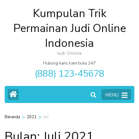
Lompat
Kumpulan Trik
ke
konten
Permainan Judi Online
(Tekan
Indonesia
Enter)
Judi Online
Hubungi kami, kami buka 24/7
(888) 123-45678
MENU
>
>
Beranda
2021
Juli
Bulan:
Juli 2021