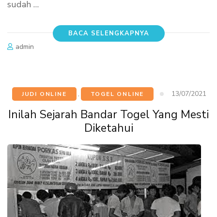
sudah …
BACA SELENGKAPNYA
admin
13/07/2021
JUDI ONLINE
,
TOGEL ONLINE
Inilah Sejarah Bandar Togel Yang Mesti
Diketahui