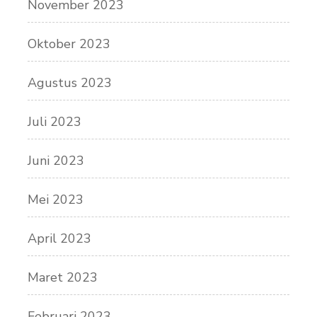
November 2023
Oktober 2023
Agustus 2023
Juli 2023
Juni 2023
Mei 2023
April 2023
Maret 2023
Februari 2023