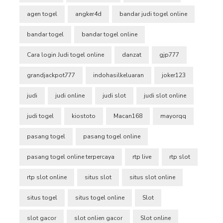
agen togel
angker4d
bandar judi togel online
bandar togel
bandar togel online
Cara login Judi togel online
danzat
gjp777
grandjackpot777
indohasilkeluaran
joker123
judi
judi online
judi slot
judi slot online
judi togel
kiostoto
Macan168
mayorqq
pasang togel
pasang togel online
pasang togel online terpercaya
rtp live
rtp slot
rtp slot online
situs slot
situs slot online
situs togel
situs togel online
Slot
slot gacor
slot onlien gacor
Slot online