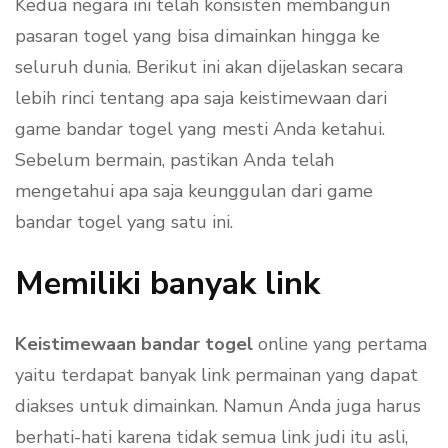
Kedua negara ini telah konsisten membangun
pasaran togel yang bisa dimainkan hingga ke
seluruh dunia. Berikut ini akan dijelaskan secara
lebih rinci tentang apa saja keistimewaan dari
game bandar togel yang mesti Anda ketahui.
Sebelum bermain, pastikan Anda telah
mengetahui apa saja keunggulan dari game
bandar togel yang satu ini.
Memiliki banyak link
Keistimewaan bandar togel
online yang pertama
yaitu terdapat banyak link permainan yang dapat
diakses untuk dimainkan. Namun Anda juga harus
berhati-hati karena tidak semua link judi itu asli,