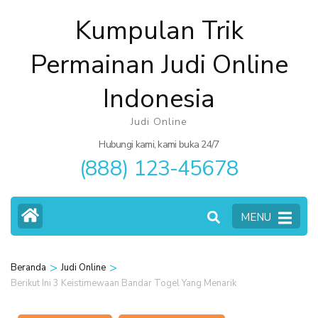
Lompat
Kumpulan Trik
ke
konten
Permainan Judi Online
(Tekan
Indonesia
Enter)
Judi Online
Hubungi kami, kami buka 24/7
(888) 123-45678
MENU
>
>
Beranda
Judi Online
Berikut Ini 3 Keistimewaan Bandar Togel Yang Menarik