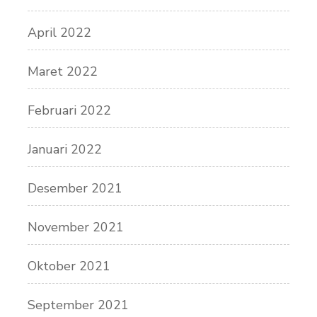
April 2022
Maret 2022
Februari 2022
Januari 2022
Desember 2021
November 2021
Oktober 2021
September 2021