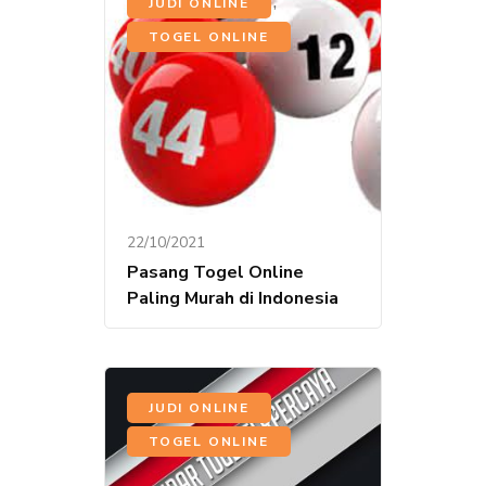
,
JUDI ONLINE
TOGEL ONLINE
22/10/2021
Pasang Togel Online
Paling Murah di Indonesia
,
JUDI ONLINE
TOGEL ONLINE