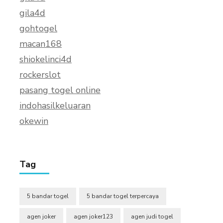
gila4d
gohtogel
macan168
shiokelinci4d
rockerslot
pasang togel online
indohasilkeluaran
okewin
Tag
5 bandar togel
5 bandar togel terpercaya
agen joker
agen joker123
agen judi togel