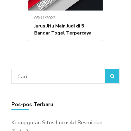
05/11/2022
Jurus Jitu Main Judi di 5
Bandar Togel Terpercaya
Cari
untuk:
Pos-pos Terbaru
Keunggulan Situs Lurus4d Resmi dan