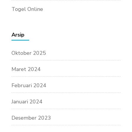
Togel Online
Arsip
Oktober 2025
Maret 2024
Februari 2024
Januari 2024
Desember 2023