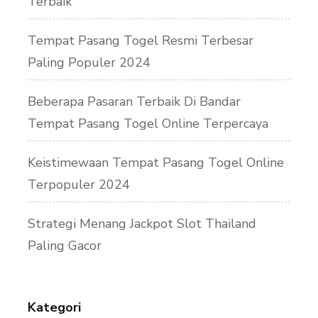
Terbaik
Tempat Pasang Togel Resmi Terbesar
Paling Populer 2024
Beberapa Pasaran Terbaik Di Bandar
Tempat Pasang Togel Online Terpercaya
Keistimewaan Tempat Pasang Togel Online
Terpopuler 2024
Strategi Menang Jackpot Slot Thailand
Paling Gacor
Kategori