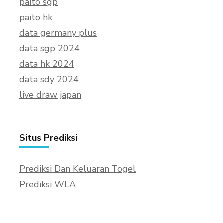
paito sgp
paito hk
data germany plus
data sgp 2024
data hk 2024
data sdy 2024
live draw japan
Situs Prediksi
Prediksi Dan Keluaran Togel
Prediksi WLA