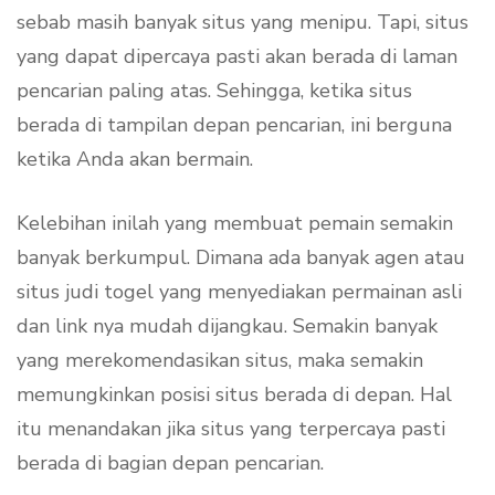
sebab masih banyak situs yang menipu. Tapi, situs
yang dapat dipercaya pasti akan berada di laman
pencarian paling atas. Sehingga, ketika situs
berada di tampilan depan pencarian, ini berguna
ketika Anda akan bermain.
Kelebihan inilah yang membuat pemain semakin
banyak berkumpul. Dimana ada banyak agen atau
situs judi togel yang menyediakan permainan asli
dan link nya mudah dijangkau. Semakin banyak
yang merekomendasikan situs, maka semakin
memungkinkan posisi situs berada di depan. Hal
itu menandakan jika situs yang terpercaya pasti
berada di bagian depan pencarian.