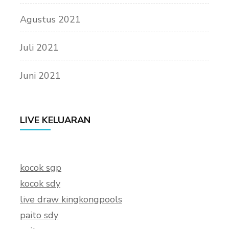
Agustus 2021
Juli 2021
Juni 2021
LIVE KELUARAN
kocok sgp
kocok sdy
live draw kingkongpools
paito sdy