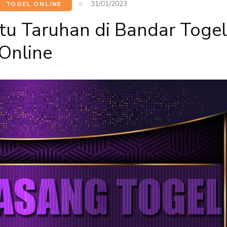
31/01/2023
TOGEL ONLINE
itu Taruhan di Bandar Togel
Online