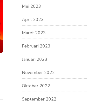
Mei 2023
April 2023
Maret 2023
Februari 2023
Januari 2023
November 2022
Oktober 2022
September 2022