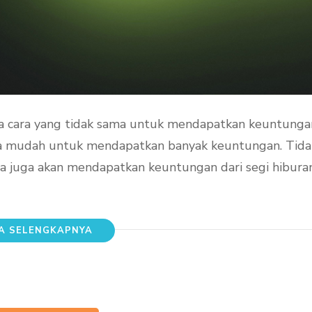
 cara yang tidak sama untuk mendapatkan keuntunga
 cara mudah untuk mendapatkan banyak keuntungan. Tida
da juga akan mendapatkan keuntungan dari segi hiburan
A SELENGKAPNYA