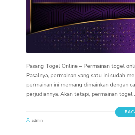
Pasang Togel Online – Permainan togel onli
Pasalnya, permainan yang satu ini sudah men
permainan ini memang dimainkan dengan car
perjudiannya. Akan tetapi, permainan togel 
BAC
admin