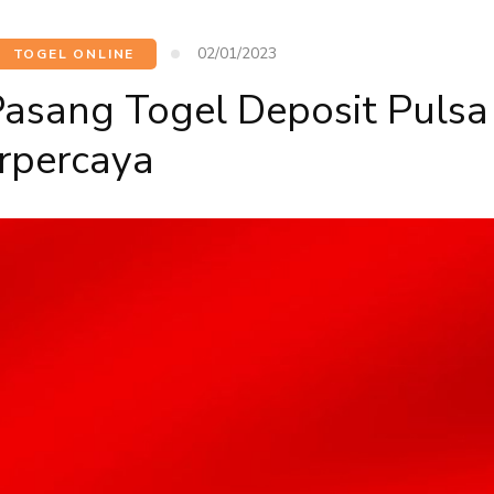
02/01/2023
TOGEL ONLINE
 Pasang Togel Deposit Pulsa
rpercaya