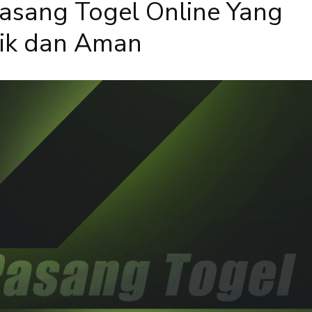
asang Togel Online Yang
ik dan Aman