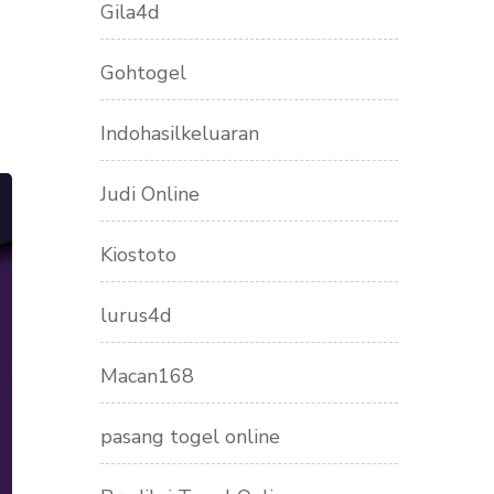
Gila4d
Gohtogel
Indohasilkeluaran
Judi Online
Kiostoto
lurus4d
Macan168
pasang togel online