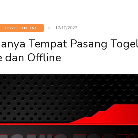
17/10/2022
TOGEL ONLINE
danya Tempat Pasang Toge
 dan Offline