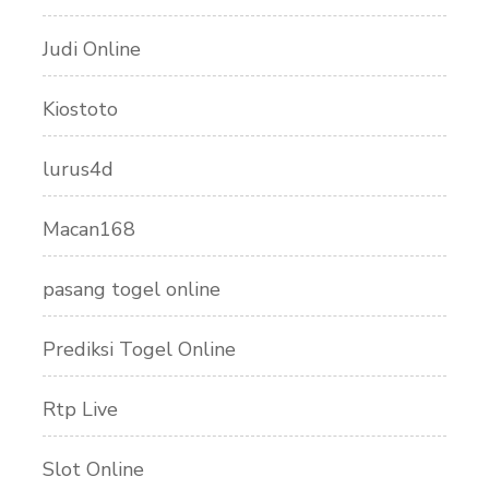
Judi Online
Kiostoto
lurus4d
Macan168
pasang togel online
Prediksi Togel Online
Rtp Live
Slot Online