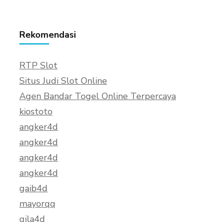
Rekomendasi
RTP Slot
Situs Judi Slot Online
Agen Bandar Togel Online Terpercaya
kiostoto
angker4d
angker4d
angker4d
angker4d
gaib4d
mayorqq
gila4d