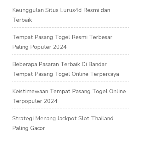
Keunggulan Situs Lurus4d Resmi dan
Terbaik
Tempat Pasang Togel Resmi Terbesar
Paling Populer 2024
Beberapa Pasaran Terbaik Di Bandar
Tempat Pasang Togel Online Terpercaya
Keistimewaan Tempat Pasang Togel Online
Terpopuler 2024
Strategi Menang Jackpot Slot Thailand
Paling Gacor