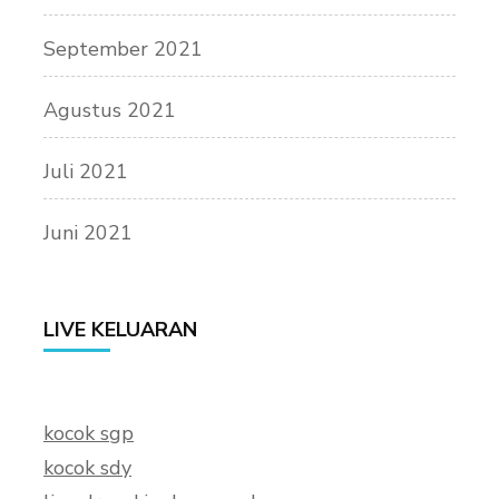
September 2021
Agustus 2021
Juli 2021
Juni 2021
LIVE KELUARAN
kocok sgp
kocok sdy