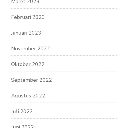
Maret 2023
Februari 2023
Januari 2023
November 2022
Oktober 2022
September 2022
Agustus 2022
Juli 2022
Juni 2022