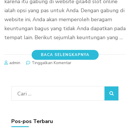
karena itu gabung di website gila4d slot online
ialah opsi yang pas untuk Anda. Dengan gabung di
website ini, Anda akan memperoleh beragam
keuntungan bagus yang tidak Anda dapatkan pada
tempat lain. Berikut sejumlah keuntungan yang …
BACA SELENGKAPNYA
pada
admin
Tinggalkan Komentar
Keuntungan
Bergabung
Di
Situs
Cari
Gila4d
Toto
untuk:
Slot
Online
Pos-pos Terbaru