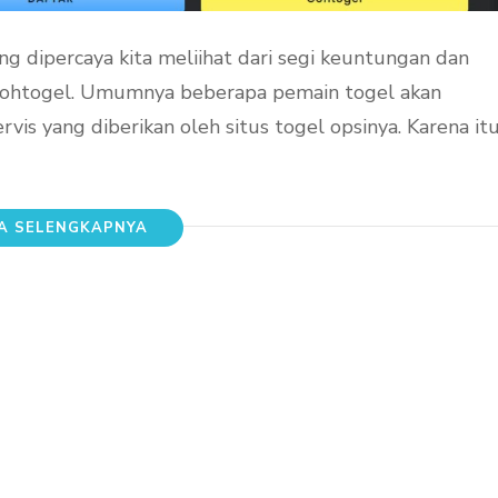
ng dipercaya kita meliihat dari segi keuntungan dan
Gohtogel. Umumnya beberapa pemain togel akan
is yang diberikan oleh situs togel opsinya. Karena it
A SELENGKAPNYA