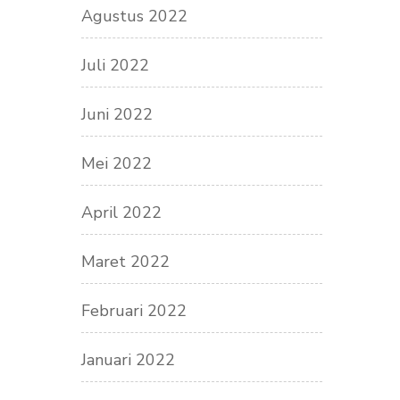
Agustus 2022
Juli 2022
Juni 2022
Mei 2022
April 2022
Maret 2022
Februari 2022
Januari 2022