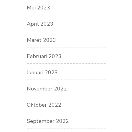
Mei 2023
April 2023
Maret 2023
Februari 2023
Januari 2023
November 2022
Oktober 2022
September 2022