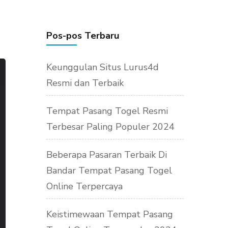
untuk:
Pos-pos Terbaru
Keunggulan Situs Lurus4d
Resmi dan Terbaik
Tempat Pasang Togel Resmi
Terbesar Paling Populer 2024
Beberapa Pasaran Terbaik Di
Bandar Tempat Pasang Togel
Online Terpercaya
Keistimewaan Tempat Pasang