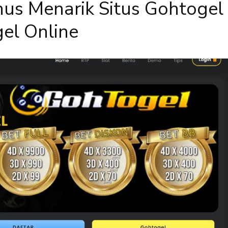
us Menarik Situs Gohtogel
el Online