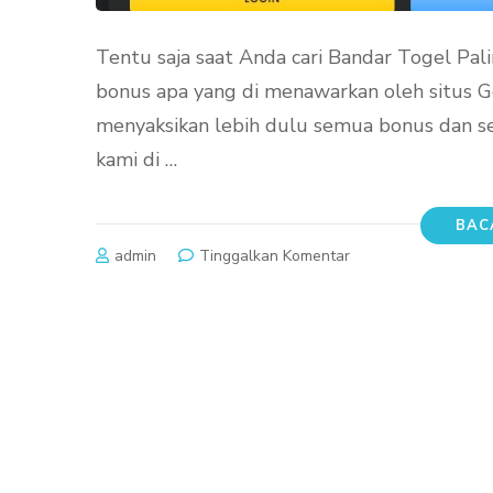
Tentu saja saat Anda cari Bandar Togel Pali
bonus apa yang di menawarkan oleh situs 
menyaksikan lebih dulu semua bonus dan serv
kami di …
BAC
pada
admin
Tinggalkan Komentar
Keuntungan
dan
Bonus
Menarik
Situs
Gohtogel
Togel
Online