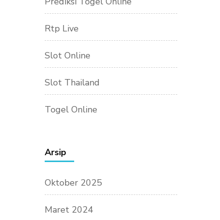
Prediksi Togel Online
Rtp Live
Slot Online
Slot Thailand
Togel Online
Arsip
Oktober 2025
Maret 2024