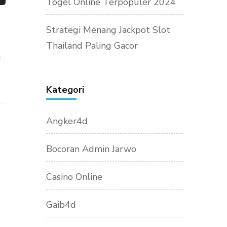
Togel Online Terpopuler 2024
Strategi Menang Jackpot Slot
Thailand Paling Gacor
u
Kategori
Angker4d
Bocoran Admin Jarwo
Casino Online
Gaib4d