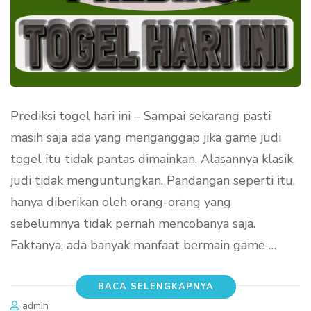
Prediksi togel hari ini – Sampai sekarang pasti
masih saja ada yang menganggap jika game judi
togel itu tidak pantas dimainkan. Alasannya klasik,
judi tidak menguntungkan. Pandangan seperti itu,
hanya diberikan oleh orang-orang yang
sebelumnya tidak pernah mencobanya saja.
Faktanya, ada banyak manfaat bermain game …
BACA SELENGKAPNYA
admin