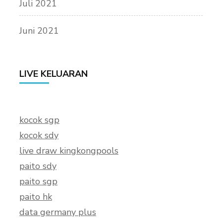
Juli 2021
Juni 2021
LIVE KELUARAN
kocok sgp
kocok sdy
live draw kingkongpools
paito sdy
paito sgp
paito hk
data germany plus