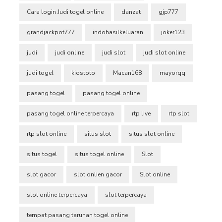
Cara login Judi togel online
danzat
gjp777
grandjackpot777
indohasilkeluaran
joker123
judi
judi online
judi slot
judi slot online
judi togel
kiostoto
Macan168
mayorqq
pasang togel
pasang togel online
pasang togel online terpercaya
rtp live
rtp slot
rtp slot online
situs slot
situs slot online
situs togel
situs togel online
Slot
slot gacor
slot onlien gacor
Slot online
slot online terpercaya
slot terpercaya
tempat pasang taruhan togel online