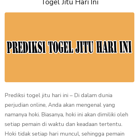
Togel Jitu Hari Ini
Prediksi togel jitu hari ini – Di dalam dunia
perjudian online, Anda akan mengenal yang
namanya hoki. Biasanya, hoki ini akan dimiliki oleh
setiap pemain di waktu dan keadaan tertentu.
Hoki tidak setiap hari muncul, sehingga pemain