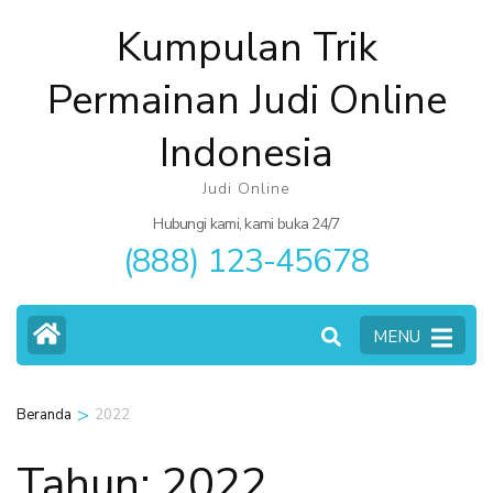
Lompat
Kumpulan Trik
ke
konten
Permainan Judi Online
(Tekan
Indonesia
Enter)
Judi Online
Hubungi kami, kami buka 24/7
(888) 123-45678
MENU
>
Beranda
2022
Tahun:
2022