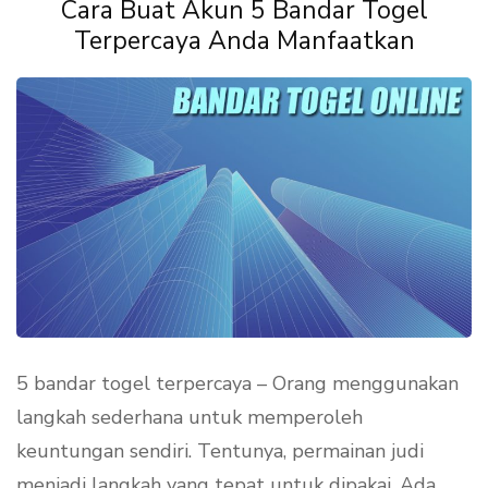
Cara Buat Akun 5 Bandar Togel
Terpercaya Anda Manfaatkan
5 bandar togel terpercaya – Orang menggunakan
langkah sederhana untuk memperoleh
keuntungan sendiri. Tentunya, permainan judi
menjadi langkah yang tepat untuk dipakai. Ada