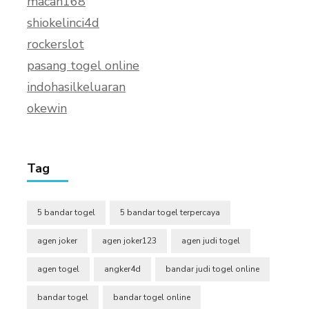
macan168
shiokelinci4d
rockerslot
pasang togel online
indohasilkeluaran
okewin
Tag
5 bandar togel
5 bandar togel terpercaya
agen joker
agen joker123
agen judi togel
agen togel
angker4d
bandar judi togel online
bandar togel
bandar togel online