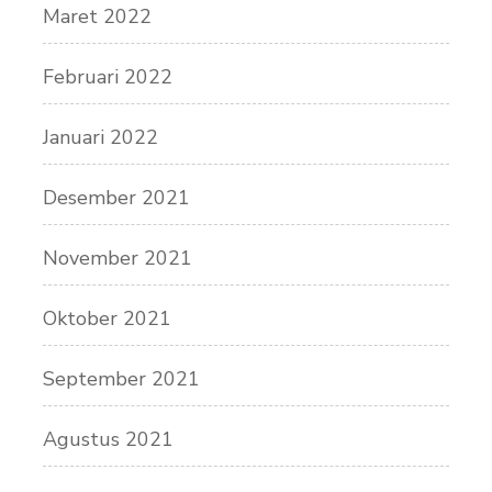
Maret 2022
Februari 2022
Januari 2022
Desember 2021
November 2021
Oktober 2021
September 2021
Agustus 2021