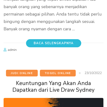
banyak orang yang sebenarnya menjadikan
permainan sebagai pilihan. Anda tentu tidak perlu
bingung dengan menggunakan langkah sesuai.
Banyak orang nyaman dengan cara …
BACA SELENGKAPNYA
admin
23/10/2022
JUDI ONLINE
,
TOGEL ONLINE
Keuntungan Yang Akan Anda
Dapatkan dari Live Draw Sydney