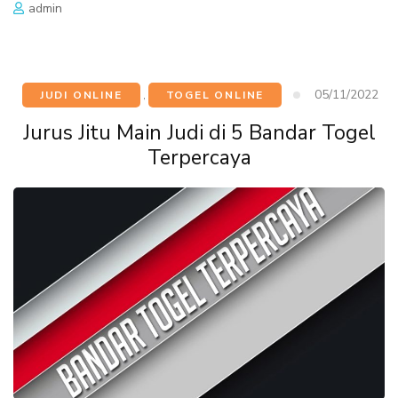
admin
05/11/2022
JUDI ONLINE
,
TOGEL ONLINE
Jurus Jitu Main Judi di 5 Bandar Togel
Terpercaya