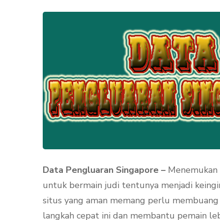
Data Pengluaran Singapore –
Menemukan s
untuk bermain judi tentunya menjadi keingi
situs yang aman memang perlu membuang s
langkah cepat ini dan membantu pemain le