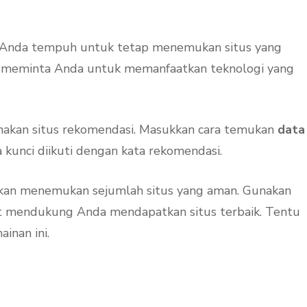
at Anda tempuh untuk tetap menemukan situs yang
an meminta Anda untuk memanfaatkan teknologi yang
akan situs rekomendasi. Masukkan cara temukan
data
 kunci diikuti dengan kata rekomendasi.
akan menemukan sejumlah situs yang aman. Gunakan
at mendukung Anda mendapatkan situs terbaik. Tentu
inan ini.