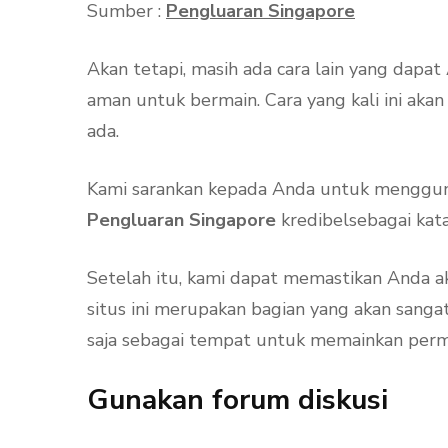
Sumber :
Pengluaran Singapore
Akan tetapi, masih ada cara lain yang dap
aman untuk bermain. Cara yang kali ini ak
ada.
Kami sarankan kepada Anda untuk menggun
Pengluaran Singapore
kredibelsebagai kata
Setelah itu, kami dapat memastikan Anda 
situs ini merupakan bagian yang akan sang
saja sebagai tempat untuk memainkan perma
Gunakan forum diskusi