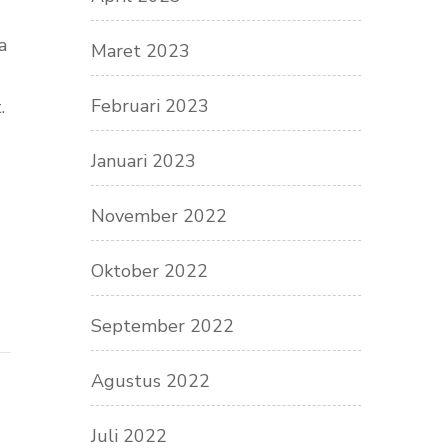
a
Maret 2023
Februari 2023
.
Januari 2023
November 2022
Oktober 2022
September 2022
Agustus 2022
Juli 2022