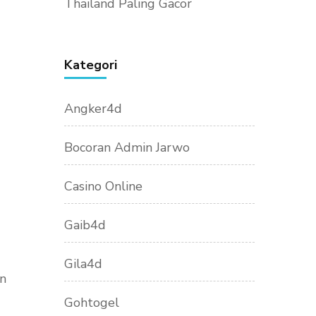
Thailand Paling Gacor
Kategori
Angker4d
Bocoran Admin Jarwo
Casino Online
Gaib4d
Gila4d
an
Gohtogel