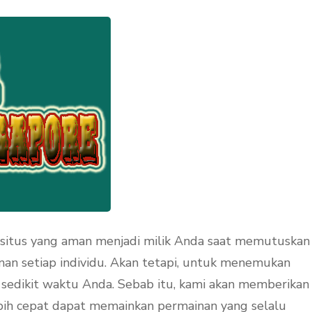
itus yang aman menjadi milik Anda saat memutuskan
nan setiap individu. Akan tetapi, untuk menemukan
edikit waktu Anda. Sebab itu, kami akan memberikan
bih cepat dapat memainkan permainan yang selalu