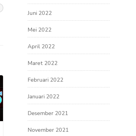
Juni 2022
Mei 2022
April 2022
Maret 2022
Februari 2022
Januari 2022
Desember 2021
November 2021