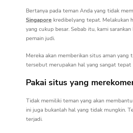
Bertanya pada teman Anda yang tidak mema
Singapore
kredibelyang tepat. Melakukan 
yang cukup besar. Sebab itu, kami saranka
pemain judi.
Mereka akan memberikan situs aman yang t
tersebut merupakan hal yang sangat tepat 
Pakai situs yang merekome
Tidak memiliki teman yang akan membantu
ini juga bukanlah hal yang tidak mungkin. T
terjadi.