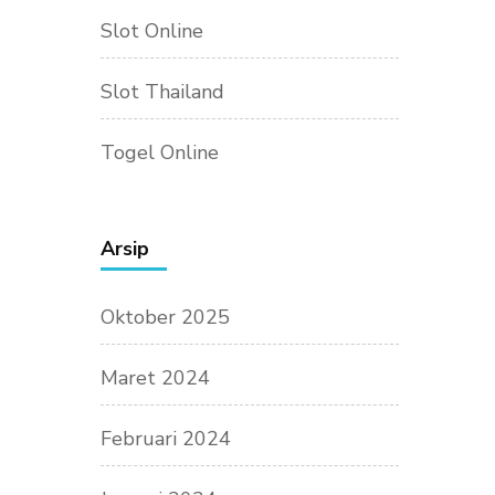
Slot Online
Slot Thailand
Togel Online
Arsip
Oktober 2025
Maret 2024
Februari 2024