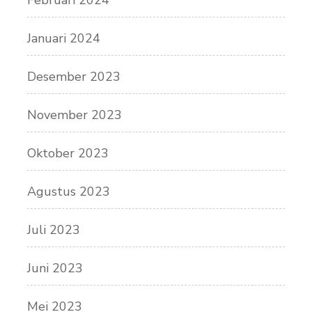
Februari 2024
Januari 2024
Desember 2023
November 2023
Oktober 2023
Agustus 2023
Juli 2023
Juni 2023
Mei 2023