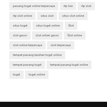
pasang togel online terpercaya
rtp live
rtp slot
rtp slot online
situs slot
situs slot online
situs togel
situs togel online
Slot
slot gacor
slot onlien gacor
Slot online
slot online terpercaya
slot terpercaya
tempat pasang taruhan togel online
tempat pasang togel
tempat pasang togel online
togel
togel online