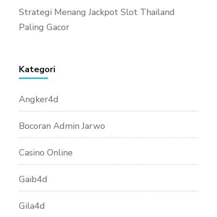
Strategi Menang Jackpot Slot Thailand
Paling Gacor
Kategori
Angker4d
Bocoran Admin Jarwo
Casino Online
Gaib4d
Gila4d