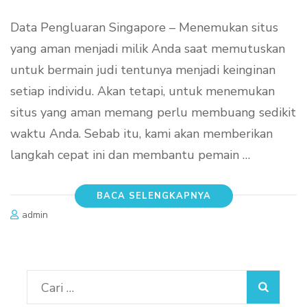
Data Pengluaran Singapore – Menemukan situs
yang aman menjadi milik Anda saat memutuskan
untuk bermain judi tentunya menjadi keinginan
setiap individu. Akan tetapi, untuk menemukan
situs yang aman memang perlu membuang sedikit
waktu Anda. Sebab itu, kami akan memberikan
langkah cepat ini dan membantu pemain …
BACA SELENGKAPNYA
admin
Cari