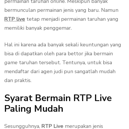
permainan taruhan online. Meskipun banyak
bermunculan permainan jenis yang baru. Namun
RTP live
tetap menjadi permainan taruhan yang
memiliki banyak penggemar.
Hal ini karena ada banyak sekali keuntungan yang
bisa di dapatkan oleh para bettor jika bermain
game
taruhan tersebut. Tentunya, untuk bisa
mendaftar dari agen judi pun sangatlah mudah
dan praktis.
Syarat Bermain RTP Live
Paling Mudah
Sesungguhnya,
RTP Live
merupakan jenis