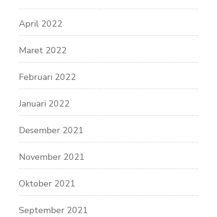
April 2022
Maret 2022
Februari 2022
Januari 2022
Desember 2021
November 2021
Oktober 2021
September 2021