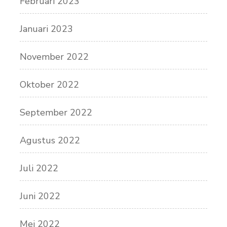
Februari 2023
Januari 2023
November 2022
Oktober 2022
September 2022
Agustus 2022
Juli 2022
Juni 2022
Mei 2022