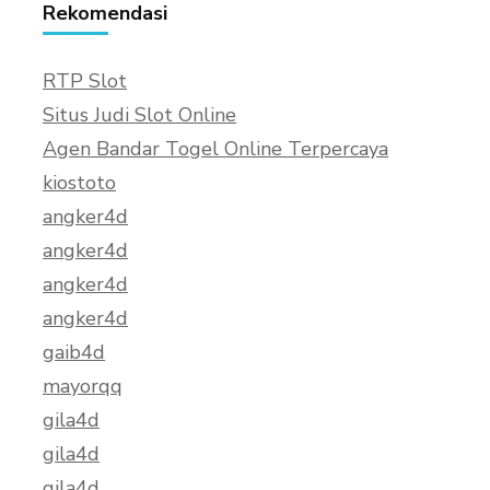
Rekomendasi
RTP Slot
Situs Judi Slot Online
Agen Bandar Togel Online Terpercaya
kiostoto
angker4d
angker4d
angker4d
angker4d
gaib4d
mayorqq
gila4d
gila4d
gila4d