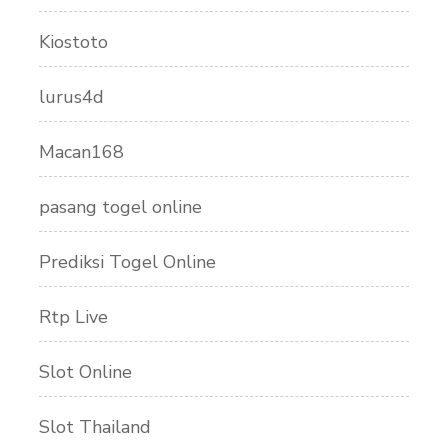
Kiostoto
lurus4d
Macan168
pasang togel online
Prediksi Togel Online
Rtp Live
Slot Online
Slot Thailand