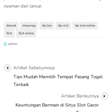
nyaman dan lancar.
danzat
mayorqq
rtp live
rtp slot
rtp slot online
Slot
Slot online
admin
Navigasi
Artikel Sebelumnya
Artikel
Tips Mudah Memilih Tempat Pasang Togel
Terbaik
Artikel Berikutnya
Keuntungan Bermain di Situs Slot Gacor