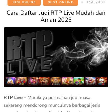
09/05/2023
JUDI ONLINE
,
SLOT ONLINE
Cara Daftar Judi RTP Live Mudah dan
Aman 2023
RTP Live –
Maraknya permainan judi masa
sekarang mendorong munculnya berbagai jenis