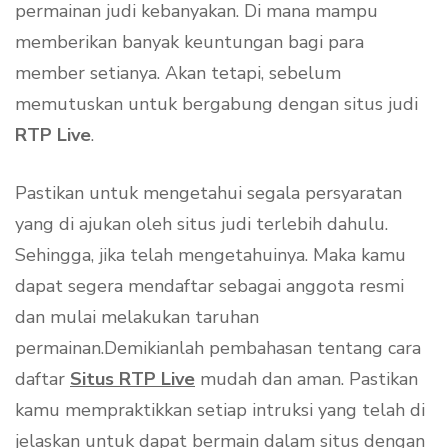
permainan judi kebanyakan. Di mana mampu
memberikan banyak keuntungan bagi para
member setianya. Akan tetapi, sebelum
memutuskan untuk bergabung dengan situs judi
RTP Live
.
Pastikan untuk mengetahui segala persyaratan
yang di ajukan oleh situs judi terlebih dahulu.
Sehingga, jika telah mengetahuinya. Maka kamu
dapat segera mendaftar sebagai anggota resmi
dan mulai melakukan taruhan
permainan.Demikianlah pembahasan tentang cara
daftar
Situs RTP Live
mudah dan aman. Pastikan
kamu mempraktikkan setiap intruksi yang telah di
jelaskan untuk dapat bermain dalam situs dengan