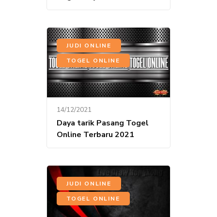
,
JUDI ONLINE
TOGEL ONLINE
14/12/2021
Daya tarik Pasang Togel
Online Terbaru 2021
,
JUDI ONLINE
TOGEL ONLINE