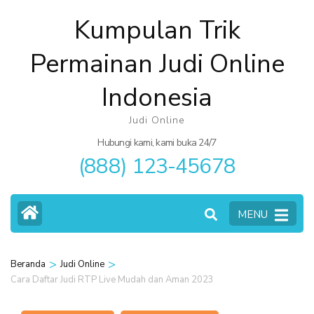
Lompat
Kumpulan Trik
ke
konten
Permainan Judi Online
(Tekan
Indonesia
Enter)
Judi Online
Hubungi kami, kami buka 24/7
(888) 123-45678
MENU
>
>
Beranda
Judi Online
Cara Daftar Judi RTP Live Mudah dan Aman 2023