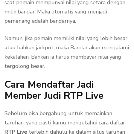
saat pemain mempunyai nilai yang setara dengan
milik bandar. Maka otomatis yang menjadi
pemenang adalah bandarnya.
Namun, jika pemain memiliki nilai yang lebih besar
atau bahkan jackpot, maka Bandar akan mengalami
kekalahan. Bahkan ia harus membayar nilai yang
tergolong besar.
Cara Mendaftar Jadi
Member Judi RTP Live
Sebelum bisa bergabung untuk memainkan
taruhan, yang pasti kamu mengetahui cara daftar
RTP Live
terlebih dahulu ke dalam situs taruhan