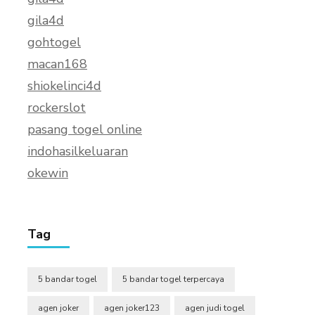
gila4d
gohtogel
macan168
shiokelinci4d
rockerslot
pasang togel online
indohasilkeluaran
okewin
Tag
5 bandar togel
5 bandar togel terpercaya
agen joker
agen joker123
agen judi togel