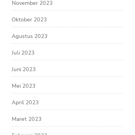
November 2023
Oktober 2023
Agustus 2023
Juli 2023
Juni 2023
Mei 2023
April 2023
Maret 2023