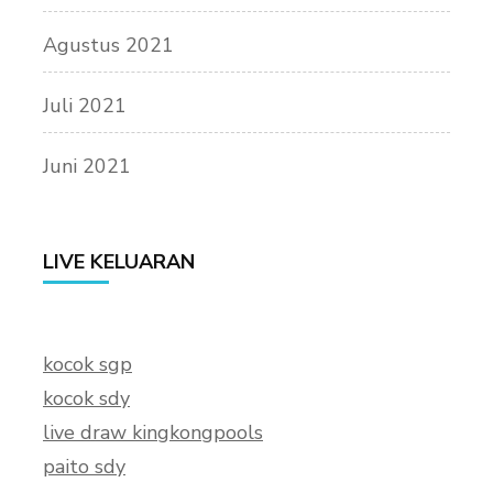
Agustus 2021
Juli 2021
Juni 2021
LIVE KELUARAN
kocok sgp
kocok sdy
live draw kingkongpools
paito sdy