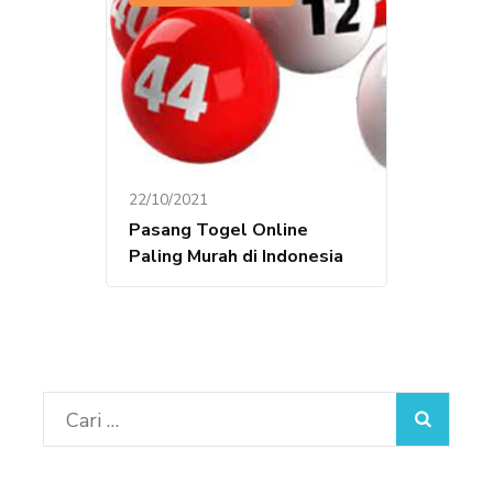
22/10/2021
Pasang Togel Online
Paling Murah di Indonesia
Cari
untuk: