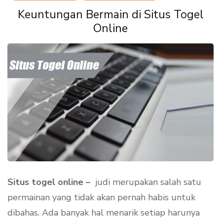
Keuntungan Bermain di Situs Togel
Online
Situs togel online –
judi merupakan salah satu
permainan yang tidak akan pernah habis untuk
dibahas. Ada banyak hal menarik setiap harunya