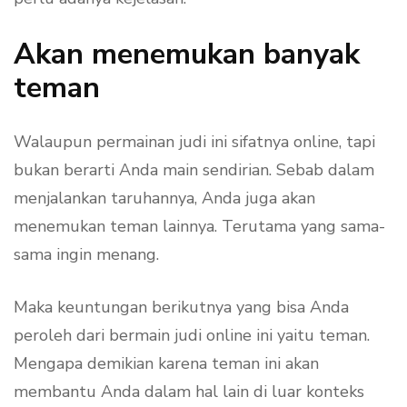
Akan menemukan banyak
teman
Walaupun permainan judi ini sifatnya online, tapi
bukan berarti Anda main sendirian. Sebab dalam
menjalankan taruhannya, Anda juga akan
menemukan teman lainnya. Terutama yang sama-
sama ingin menang.
Maka keuntungan berikutnya yang bisa Anda
peroleh dari bermain judi online ini yaitu teman.
Mengapa demikian karena teman ini akan
membantu Anda dalam hal lain di luar konteks