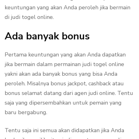
keuntungan yang akan Anda peroleh jika bermain
di judi togel online.
Ada banyak bonus
Pertama keuntungan yang akan Anda dapatkan
jika bermain dalam permainan judi togel online
yakni akan ada banyak bonus yang bisa Anda
peroleh. Misalnya bonus jackpot, cashback atau
bonus selamat datang dari agen judi online. Tentu
saja yang dipersembahkan untuk pemain yang
baru bergabung.
Tentu saja ini semua akan didapatkan jika Anda