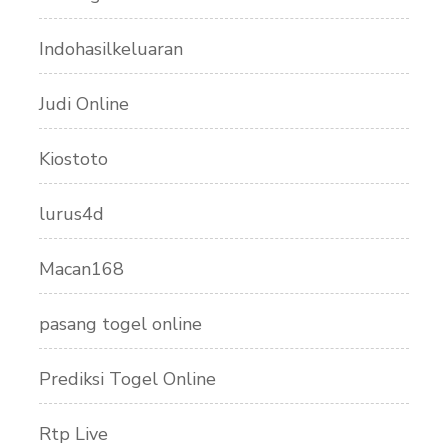
Indohasilkeluaran
Judi Online
Kiostoto
lurus4d
Macan168
pasang togel online
Prediksi Togel Online
Rtp Live