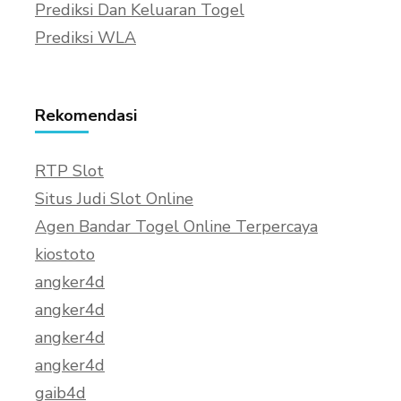
Prediksi Dan Keluaran Togel
Prediksi WLA
Rekomendasi
RTP Slot
Situs Judi Slot Online
Agen Bandar Togel Online Terpercaya
kiostoto
angker4d
angker4d
angker4d
angker4d
gaib4d