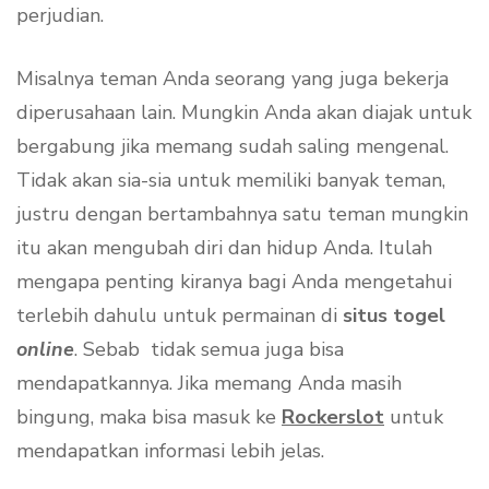
perjudian.
Misalnya teman Anda seorang yang juga bekerja
diperusahaan lain. Mungkin Anda akan diajak untuk
bergabung jika memang sudah saling mengenal.
Tidak akan sia-sia untuk memiliki banyak teman,
justru dengan bertambahnya satu teman mungkin
itu akan mengubah diri dan hidup Anda. Itulah
mengapa penting kiranya bagi Anda mengetahui
terlebih dahulu untuk permainan di
situs togel
online
. Sebab tidak semua juga bisa
mendapatkannya. Jika memang Anda masih
bingung, maka bisa masuk ke
Rockerslot
untuk
mendapatkan informasi lebih jelas.