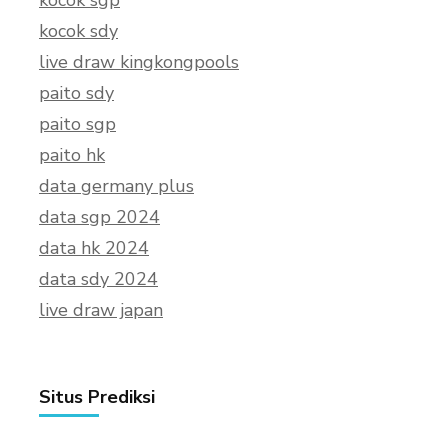
kocok sgp
kocok sdy
live draw kingkongpools
paito sdy
paito sgp
paito hk
data germany plus
data sgp 2024
data hk 2024
data sdy 2024
live draw japan
Situs Prediksi