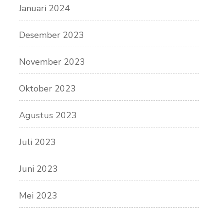
Januari 2024
Desember 2023
November 2023
Oktober 2023
Agustus 2023
Juli 2023
Juni 2023
Mei 2023