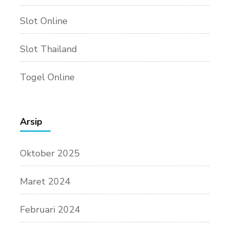
Slot Online
Slot Thailand
Togel Online
Arsip
Oktober 2025
Maret 2024
Februari 2024