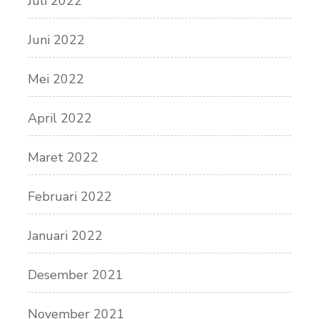
Juli 2022
Juni 2022
Mei 2022
April 2022
Maret 2022
Februari 2022
Januari 2022
Desember 2021
November 2021