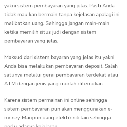
yakni sistem pembayaran yang jelas. Pasti Anda
tidak mau kan bermain tanpa kejelasan apalagi ini
melibatkan uang. Sehingga jangan main-main
ketika memilih situs judi dengan sistem
pembayaran yang jelas.
Maksud dari sistem bayaran yang jelas itu yakni
Anda bisa melakukan pembayaran deposit. Salah
satunya melalui gerai pembayaran terdekat atau
ATM dengan jenis yang mudah ditemukan.
Karena sistem permainan ini online sehingga
sistem pembayaran pun akan menggunakan e-
money. Maupun uang elektronik lain sehingga
perlu adanya kejelasan.