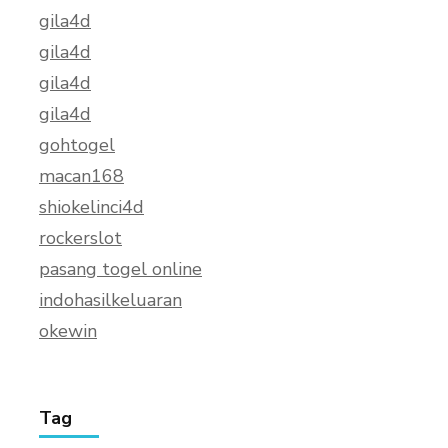
gila4d
gila4d
gila4d
gila4d
gohtogel
macan168
shiokelinci4d
rockerslot
pasang togel online
indohasilkeluaran
okewin
Tag