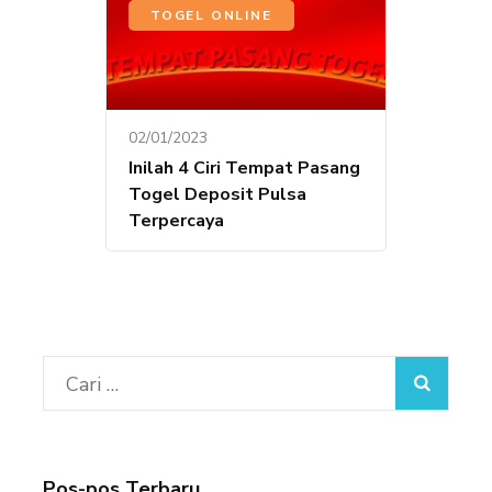
TOGEL ONLINE
02/01/2023
Inilah 4 Ciri Tempat Pasang
Togel Deposit Pulsa
Terpercaya
Cari
untuk:
Pos-pos Terbaru