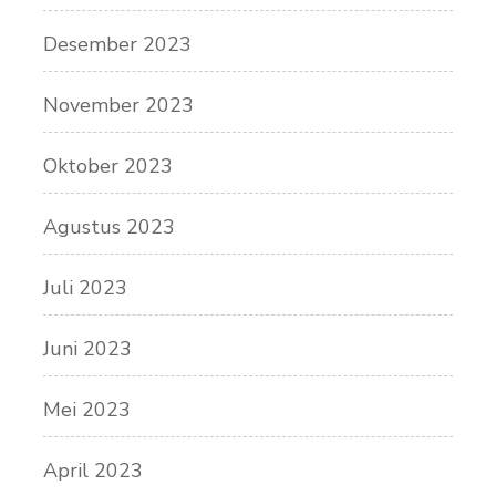
Desember 2023
November 2023
Oktober 2023
Agustus 2023
Juli 2023
Juni 2023
Mei 2023
April 2023