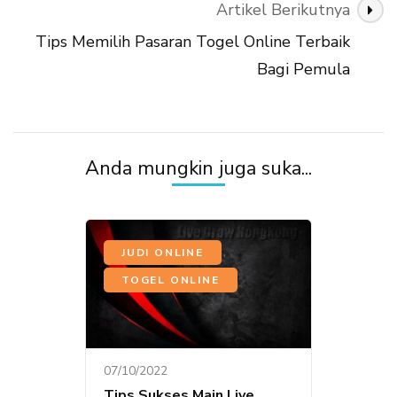
Artikel Berikutnya
Tips Memilih Pasaran Togel Online Terbaik
Bagi Pemula
Anda mungkin juga suka...
,
JUDI ONLINE
TOGEL ONLINE
07/10/2022
Tips Sukses Main Live