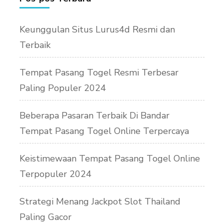
Keunggulan Situs Lurus4d Resmi dan
Terbaik
Tempat Pasang Togel Resmi Terbesar
Paling Populer 2024
Beberapa Pasaran Terbaik Di Bandar
Tempat Pasang Togel Online Terpercaya
Keistimewaan Tempat Pasang Togel Online
Terpopuler 2024
Strategi Menang Jackpot Slot Thailand
Paling Gacor