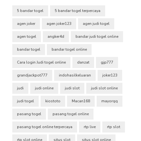
5 bandar togel
5 bandar togel terpercaya
agen joker
agen joker123
agen judi togel
agen togel
angker4d
bandar judi togel online
bandar togel
bandar togel online
Cara login Judi togel online
danzat
gjp777
grandjackpot777
indohasilkeluaran
joker123
judi
judi online
judi slot
judi slot online
judi togel
kiostoto
Macan168
mayorqq
pasang togel
pasang togel online
pasang togel online terpercaya
rtp live
rtp slot
rtp slot online
situs slot
situs slot online