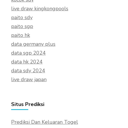
live draw kingkongpools
paito sdy
paito sgp
paito hk
data germany plus
data sgp 2024
data hk 2024
data sdy 2024
live draw japan
Situs Prediksi
Prediksi Dan Keluaran Togel