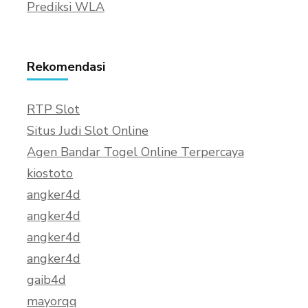
Prediksi WLA
Rekomendasi
RTP Slot
Situs Judi Slot Online
Agen Bandar Togel Online Terpercaya
kiostoto
angker4d
angker4d
angker4d
angker4d
gaib4d
mayorqq