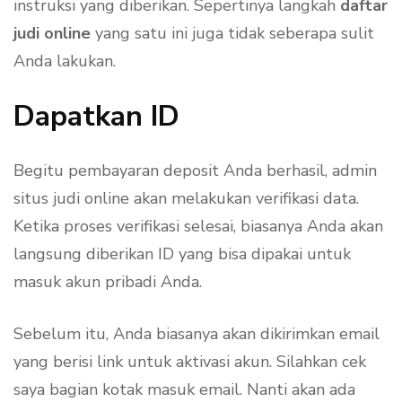
instruksi yang diberikan. Sepertinya langkah
daftar
judi online
yang satu ini juga tidak seberapa sulit
Anda lakukan.
Dapatkan ID
Begitu pembayaran deposit Anda berhasil, admin
situs judi online akan melakukan verifikasi data.
Ketika proses verifikasi selesai, biasanya Anda akan
langsung diberikan ID yang bisa dipakai untuk
masuk akun pribadi Anda.
Sebelum itu, Anda biasanya akan dikirimkan email
yang berisi link untuk aktivasi akun. Silahkan cek
saya bagian kotak masuk email. Nanti akan ada