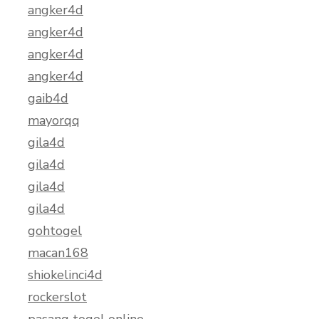
angker4d
angker4d
angker4d
angker4d
gaib4d
mayorqq
gila4d
gila4d
gila4d
gila4d
gohtogel
macan168
shiokelinci4d
rockerslot