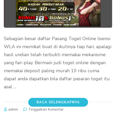
Sebagian besar daftar Pasang Togel Online lisensi
WLA ini memikat buat di ikutinya tiap hari, apalagi
hasil undian telah terbukti memakai mekanisme
yang fair-play. Bermain judi togel online dengan
memakai deposit paling murah 10 ribu cuma
dapat anda dapatkan bila daftar pasaran togel itu
asal …
BACA SELENGKAPNYA
pada
admin
Tinggalkan Komentar
6