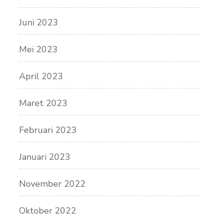
Juni 2023
Mei 2023
April 2023
Maret 2023
Februari 2023
Januari 2023
November 2022
Oktober 2022