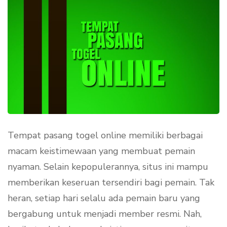
Tempat pasang togel online memiliki berbagai
macam keistimewaan yang membuat pemain
nyaman. Selain kepopulerannya, situs ini mampu
memberikan keseruan tersendiri bagi pemain. Tak
heran, setiap hari selalu ada pemain baru yang
bergabung untuk menjadi member resmi. Nah,