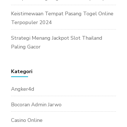
Keistimewaan Tempat Pasang Togel Online
Terpopuler 2024
Strategi Menang Jackpot Slot Thailand
Paling Gacor
Kategori
Angker4d
Bocoran Admin Jarwo
Casino Online