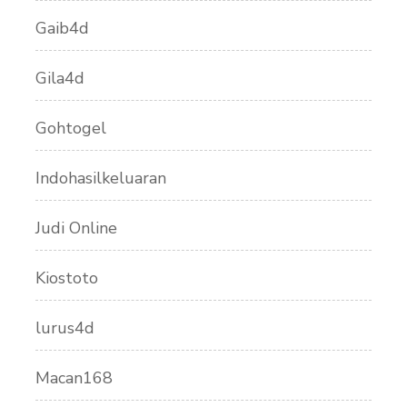
Gaib4d
Gila4d
Gohtogel
Indohasilkeluaran
Judi Online
Kiostoto
lurus4d
Macan168