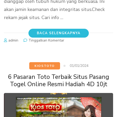
dianggap oleh tubuh hukum yang berkuasa. Ini
akan jamin keamanan dan integritas situs.Check
rekam jejak situs. Cari info …
BACA SELENGKAPNYA
pada
admin
Tinggalkan Komentar
Panduan
Memilih
Situs
Togel
01/01/2024
KIOSTOTO
Online
Terpercaya
6 Pasaran Toto Terbaik Situs Pasang
Togel Online Resmi Hadiah 4D 10jt