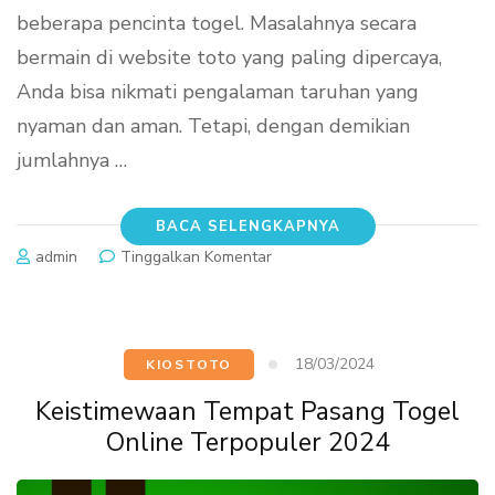
beberapa pencinta togel. Masalahnya secara
bermain di website toto yang paling dipercaya,
Anda bisa nikmati pengalaman taruhan yang
nyaman dan aman. Tetapi, dengan demikian
jumlahnya …
BACA SELENGKAPNYA
pada
admin
Tinggalkan Komentar
Beberapa
Pasaran
Terbaik
Di
18/03/2024
KIOSTOTO
Bandar
Tempat
Keistimewaan Tempat Pasang Togel
Pasang
Online Terpopuler 2024
Togel
Online
Terpercaya