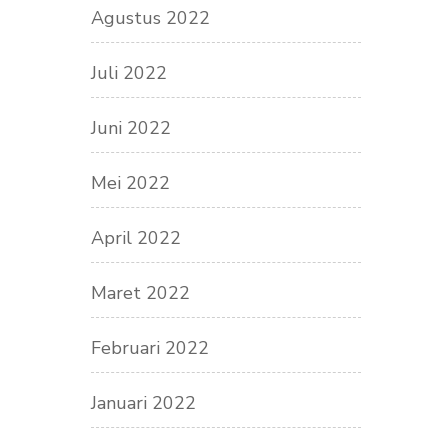
Agustus 2022
Juli 2022
Juni 2022
Mei 2022
April 2022
Maret 2022
Februari 2022
Januari 2022