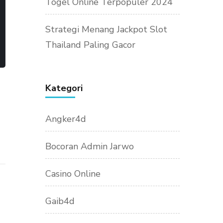
Togel Online Terpopuler 2024
Strategi Menang Jackpot Slot
Thailand Paling Gacor
Kategori
Angker4d
Bocoran Admin Jarwo
Casino Online
Gaib4d