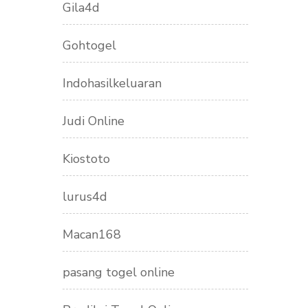
Gila4d
Gohtogel
Indohasilkeluaran
Judi Online
Kiostoto
lurus4d
Macan168
pasang togel online