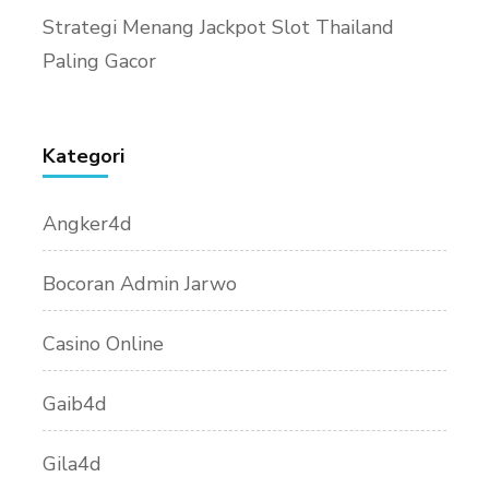
Strategi Menang Jackpot Slot Thailand
Paling Gacor
Kategori
Angker4d
Bocoran Admin Jarwo
Casino Online
Gaib4d
Gila4d