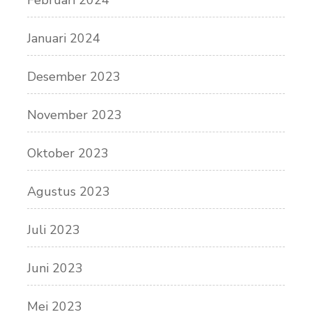
Februari 2024
Januari 2024
Desember 2023
November 2023
Oktober 2023
Agustus 2023
Juli 2023
Juni 2023
Mei 2023