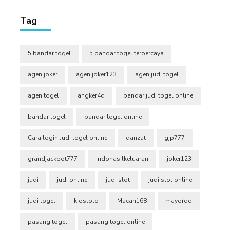
Tag
5 bandar togel
5 bandar togel terpercaya
agen joker
agen joker123
agen judi togel
agen togel
angker4d
bandar judi togel online
bandar togel
bandar togel online
Cara login Judi togel online
danzat
gjp777
grandjackpot777
indohasilkeluaran
joker123
judi
judi online
judi slot
judi slot online
judi togel
kiostoto
Macan168
mayorqq
pasang togel
pasang togel online