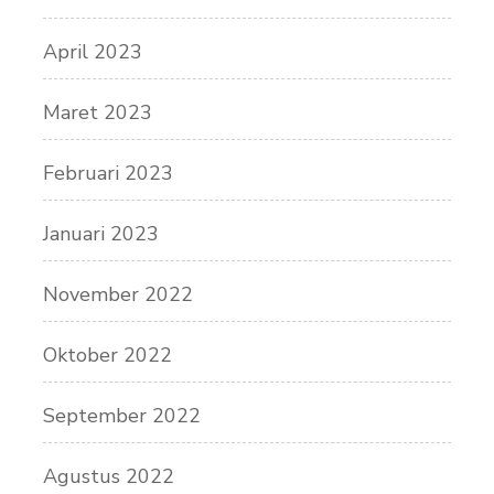
April 2023
Maret 2023
Februari 2023
Januari 2023
November 2022
Oktober 2022
September 2022
Agustus 2022