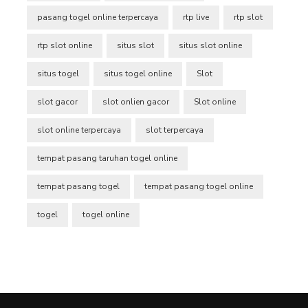
pasang togel online terpercaya
rtp live
rtp slot
rtp slot online
situs slot
situs slot online
situs togel
situs togel online
Slot
slot gacor
slot onlien gacor
Slot online
slot online terpercaya
slot terpercaya
tempat pasang taruhan togel online
tempat pasang togel
tempat pasang togel online
togel
togel online