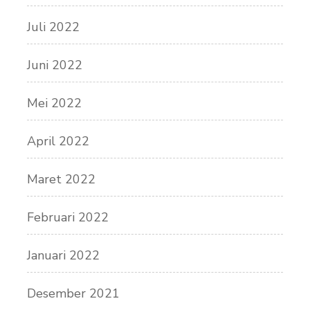
Juli 2022
Juni 2022
Mei 2022
April 2022
Maret 2022
Februari 2022
Januari 2022
Desember 2021