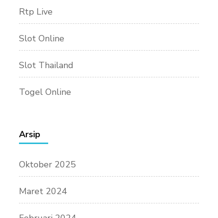
Rtp Live
Slot Online
Slot Thailand
Togel Online
Arsip
Oktober 2025
Maret 2024