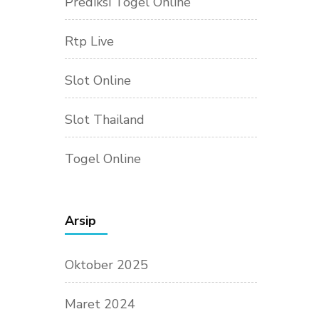
Prediksi Togel Online
Rtp Live
Slot Online
Slot Thailand
Togel Online
Arsip
Oktober 2025
Maret 2024