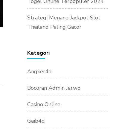
Togel Online Terpopuler 2024
Strategi Menang Jackpot Slot
Thailand Paling Gacor
Kategori
Angker4d
Bocoran Admin Jarwo
Casino Online
Gaib4d