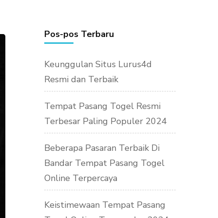
untuk:
Pos-pos Terbaru
Keunggulan Situs Lurus4d
Resmi dan Terbaik
Tempat Pasang Togel Resmi
Terbesar Paling Populer 2024
Beberapa Pasaran Terbaik Di
Bandar Tempat Pasang Togel
Online Terpercaya
Keistimewaan Tempat Pasang