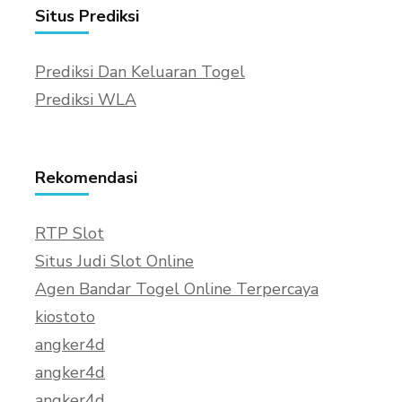
Situs Prediksi
Prediksi Dan Keluaran Togel
Prediksi WLA
Rekomendasi
RTP Slot
Situs Judi Slot Online
Agen Bandar Togel Online Terpercaya
kiostoto
angker4d
angker4d
angker4d