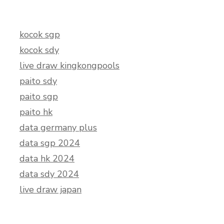
kocok sgp
kocok sdy
live draw kingkongpools
paito sdy
paito sgp
paito hk
data germany plus
data sgp 2024
data hk 2024
data sdy 2024
live draw japan