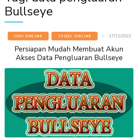
Bullseye
17/11/2022
JUDI ONLINE
,
TOGEL ONLINE
Persiapan Mudah Membuat Akun
Akses Data Pengluaran Bullseye