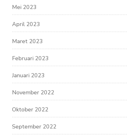
Mei 2023
April 2023
Maret 2023
Februari 2023
Januari 2023
November 2022
Oktober 2022
September 2022