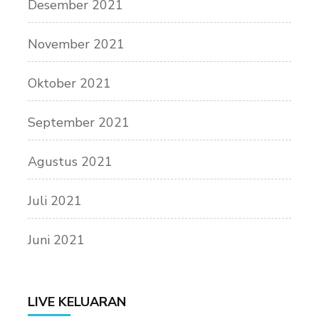
Desember 2021
November 2021
Oktober 2021
September 2021
Agustus 2021
Juli 2021
Juni 2021
LIVE KELUARAN