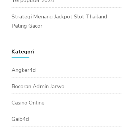
Terpopuler 2024
Strategi Menang Jackpot Slot Thailand
Paling Gacor
Kategori
Angker4d
Bocoran Admin Jarwo
Casino Online
Gaib4d