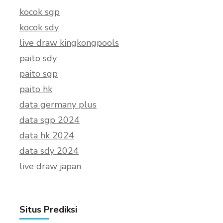
kocok sgp
kocok sdy
live draw kingkongpools
paito sdy
paito sgp
paito hk
data germany plus
data sgp 2024
data hk 2024
data sdy 2024
live draw japan
Situs Prediksi