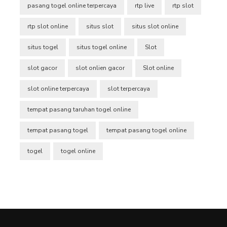
pasang togel online terpercaya
rtp live
rtp slot
rtp slot online
situs slot
situs slot online
situs togel
situs togel online
Slot
slot gacor
slot onlien gacor
Slot online
slot online terpercaya
slot terpercaya
tempat pasang taruhan togel online
tempat pasang togel
tempat pasang togel online
togel
togel online