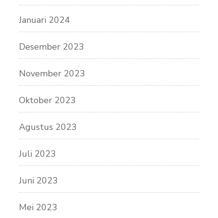
Januari 2024
Desember 2023
November 2023
Oktober 2023
Agustus 2023
Juli 2023
Juni 2023
Mei 2023