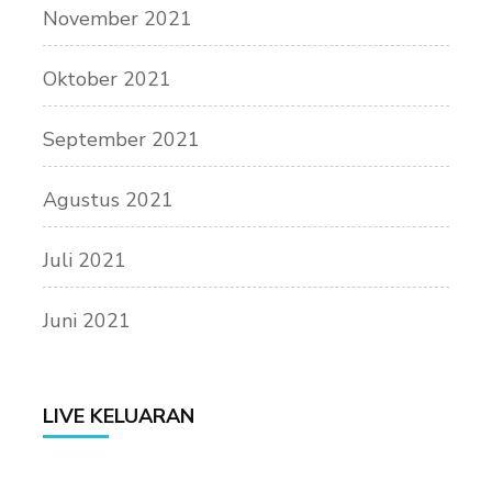
November 2021
Oktober 2021
September 2021
Agustus 2021
Juli 2021
Juni 2021
LIVE KELUARAN