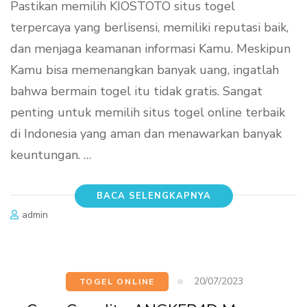
Pastikan memilih KIOSTOTO situs togel
terpercaya yang berlisensi, memiliki reputasi baik,
dan menjaga keamanan informasi Kamu. Meskipun
Kamu bisa memenangkan banyak uang, ingatlah
bahwa bermain togel itu tidak gratis. Sangat
penting untuk memilih situs togel online terbaik
di Indonesia yang aman dan menawarkan banyak
keuntungan. …
BACA SELENGKAPNYA
admin
20/07/2023
TOGEL ONLINE