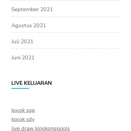
September 2021
Agustus 2021
Juli 2021
Juni 2021
LIVE KELUARAN
kocok sgp
kocok sdy
live draw kingkongpools