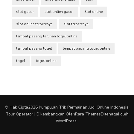
slot gacor
slot onlien gacor
Slot online
slot online terpercaya
slot terpercaya
tempat pasang taruhan togel online
tempat pasang togel
tempat pasang togel online
togel
togel online
© Hak Cipta2026
Kumpulan Trik Permainan Judi Online Indonesia
.
Tour Operator | Dikembangkan Oleh
Rara Themes
Ditenagai oleh
WordPress
.