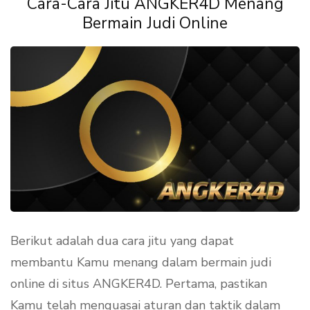
Cara-Cara Jitu ANGKER4D Menang
Bermain Judi Online
Berikut adalah dua cara jitu yang dapat
membantu Kamu menang dalam bermain judi
online di situs ANGKER4D. Pertama, pastikan
Kamu telah menguasai aturan dan taktik dalam