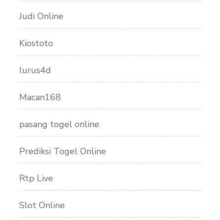
Judi Online
Kiostoto
lurus4d
Macan168
pasang togel online
Prediksi Togel Online
Rtp Live
Slot Online