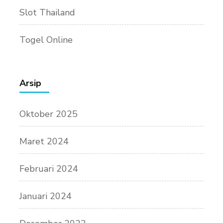
Slot Thailand
Togel Online
Arsip
Oktober 2025
Maret 2024
Februari 2024
Januari 2024