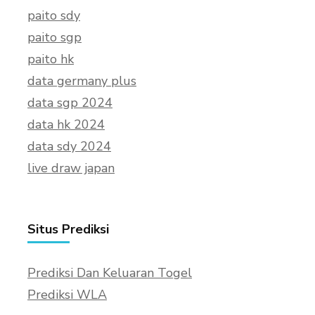
paito sdy
paito sgp
paito hk
data germany plus
data sgp 2024
data hk 2024
data sdy 2024
live draw japan
Situs Prediksi
Prediksi Dan Keluaran Togel
Prediksi WLA