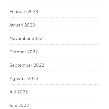
Februari 2023
Januari 2023
November 2022
Oktober 2022
September 2022
Agustus 2022
Juli 2022
Juni 2022