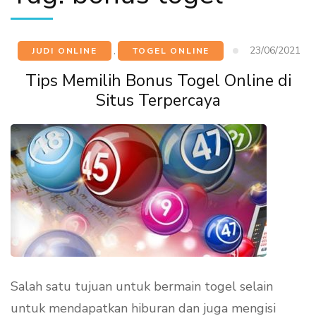
23/06/2021
JUDI ONLINE
,
TOGEL ONLINE
Tips Memilih Bonus Togel Online di
Situs Terpercaya
Salah satu tujuan untuk bermain togel selain
untuk mendapatkan hiburan dan juga mengisi