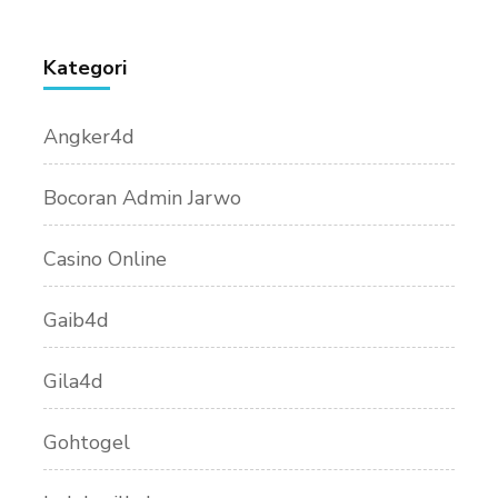
Kategori
Angker4d
Bocoran Admin Jarwo
Casino Online
Gaib4d
Gila4d
Gohtogel