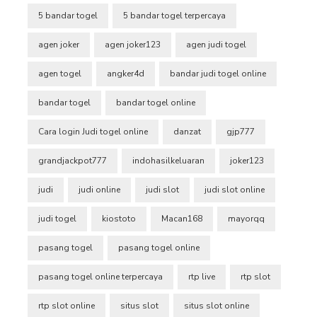
5 bandar togel
5 bandar togel terpercaya
agen joker
agen joker123
agen judi togel
agen togel
angker4d
bandar judi togel online
bandar togel
bandar togel online
Cara login Judi togel online
danzat
gjp777
grandjackpot777
indohasilkeluaran
joker123
judi
judi online
judi slot
judi slot online
judi togel
kiostoto
Macan168
mayorqq
pasang togel
pasang togel online
pasang togel online terpercaya
rtp live
rtp slot
rtp slot online
situs slot
situs slot online