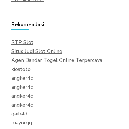
Rekomendasi
RTP Slot
Situs Judi Slot Online
Agen Bandar Togel Online Terpercaya
kiostoto
angker4d
angker4d
angker4d
angker4d
gaib4d
mayorqq