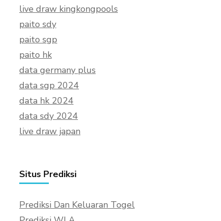
live draw kingkongpools
paito sdy
paito sgp
paito hk
data germany plus
data sgp 2024
data hk 2024
data sdy 2024
live draw japan
Situs Prediksi
Prediksi Dan Keluaran Togel
Prediksi WLA