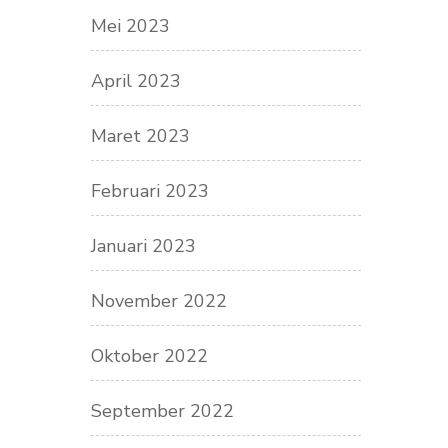
Mei 2023
April 2023
Maret 2023
Februari 2023
Januari 2023
November 2022
Oktober 2022
September 2022