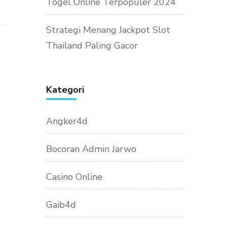
Togel Online Terpopuler 2024
Strategi Menang Jackpot Slot
Thailand Paling Gacor
Kategori
Angker4d
Bocoran Admin Jarwo
Casino Online
Gaib4d