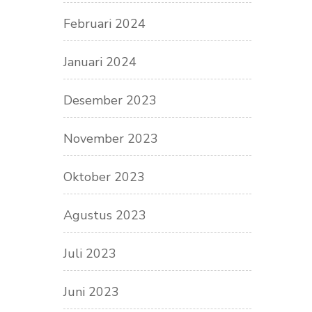
Februari 2024
Januari 2024
Desember 2023
November 2023
Oktober 2023
Agustus 2023
Juli 2023
Juni 2023