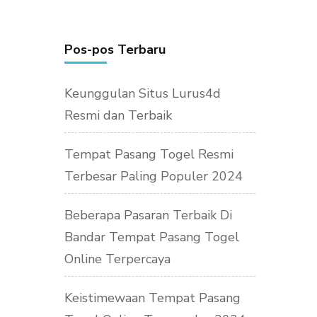
untuk:
Pos-pos Terbaru
Keunggulan Situs Lurus4d
Resmi dan Terbaik
Tempat Pasang Togel Resmi
Terbesar Paling Populer 2024
Beberapa Pasaran Terbaik Di
Bandar Tempat Pasang Togel
u
Online Terpercaya
Keistimewaan Tempat Pasang