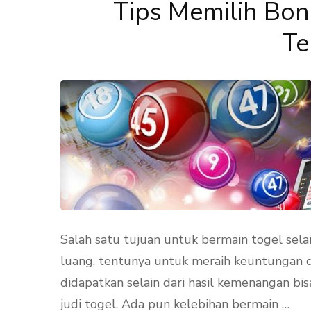
Tips Memilih Bonu
Te
Salah satu tujuan untuk bermain togel sel
luang, tentunya untuk meraih keuntungan d
didapatkan selain dari hasil kemenangan bi
judi togel. Ada pun kelebihan bermain …