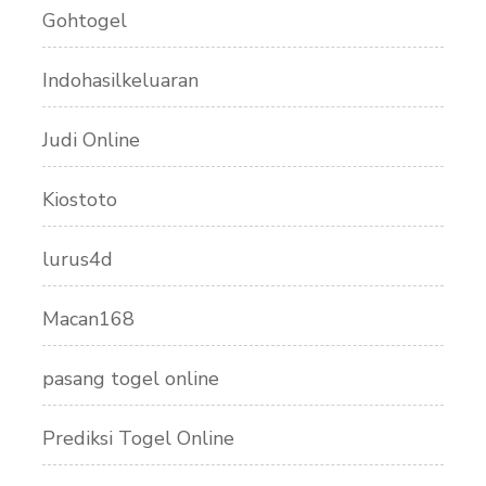
Gohtogel
Indohasilkeluaran
Judi Online
Kiostoto
lurus4d
Macan168
pasang togel online
Prediksi Togel Online