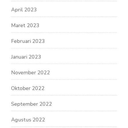
April 2023
Maret 2023
Februari 2023
Januari 2023
November 2022
Oktober 2022
September 2022
Agustus 2022