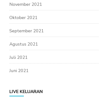
November 2021
Oktober 2021
September 2021
Agustus 2021
Juli 2021
Juni 2021
LIVE KELUARAN