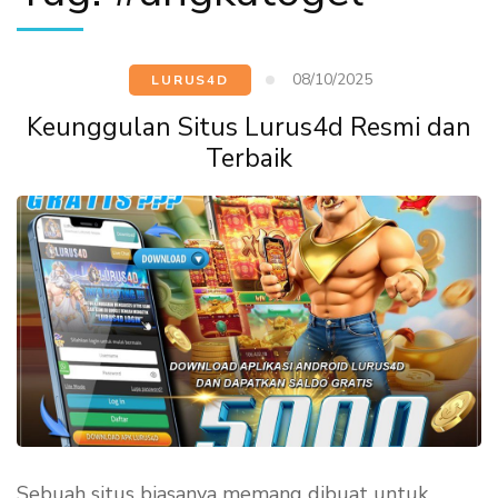
08/10/2025
LURUS4D
Keunggulan Situs Lurus4d Resmi dan
Terbaik
Sebuah situs biasanya memang dibuat untuk