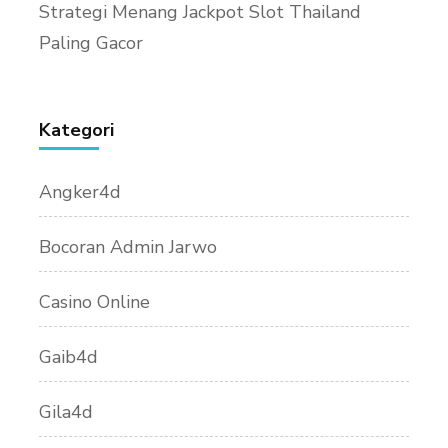
Strategi Menang Jackpot Slot Thailand
Paling Gacor
Kategori
Angker4d
Bocoran Admin Jarwo
Casino Online
Gaib4d
Gila4d