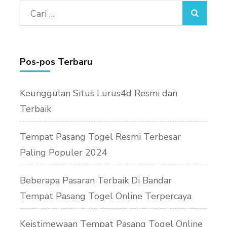
Cari
untuk:
Pos-pos Terbaru
Keunggulan Situs Lurus4d Resmi dan
Terbaik
Tempat Pasang Togel Resmi Terbesar
Paling Populer 2024
Beberapa Pasaran Terbaik Di Bandar
Tempat Pasang Togel Online Terpercaya
Keistimewaan Tempat Pasang Togel Online