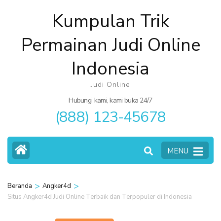
Lompat
Kumpulan Trik
ke
konten
Permainan Judi Online
(Tekan
Indonesia
Enter)
Judi Online
Hubungi kami, kami buka 24/7
(888) 123-45678
MENU
>
>
Beranda
Angker4d
Situs Angker4d Judi Online Terbaik dan Terpopuler di Indonesia