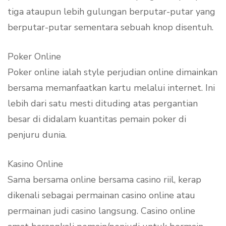
tiga ataupun lebih gulungan berputar-putar yang
berputar-putar sementara sebuah knop disentuh.
Poker Online
Poker online ialah style perjudian online dimainkan
bersama memanfaatkan kartu melalui internet. Ini
lebih dari satu mesti dituding atas pergantian
besar di didalam kuantitas pemain poker di
penjuru dunia.
Kasino Online
Sama bersama online bersama casino riil, kerap
dikenali sebagai permainan casino online atau
permainan judi casino langsung. Casino online