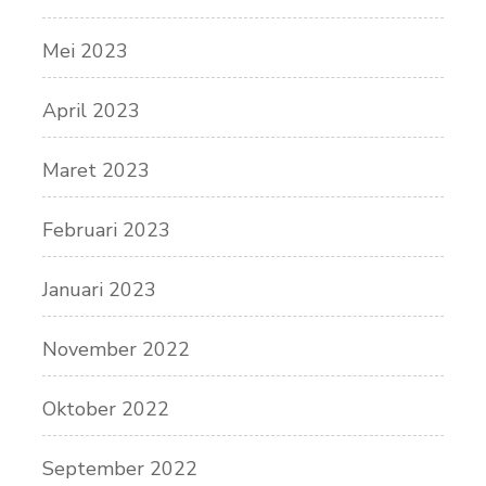
Mei 2023
April 2023
Maret 2023
Februari 2023
Januari 2023
November 2022
Oktober 2022
September 2022