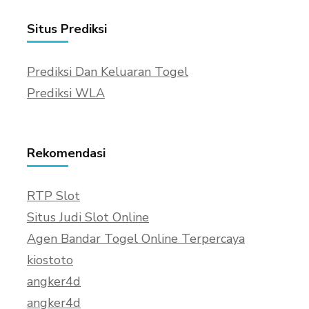
Situs Prediksi
Prediksi Dan Keluaran Togel
Prediksi WLA
Rekomendasi
RTP Slot
Situs Judi Slot Online
Agen Bandar Togel Online Terpercaya
kiostoto
angker4d
angker4d