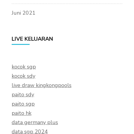
Juni 2021
LIVE KELUARAN
kocok sgp
kocok sdy
live draw kingkongpools
paito sdy
paito sgp
paito hk
data germany plus
data sgp 2024