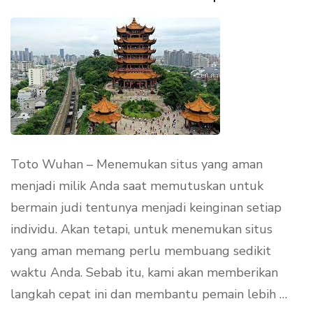
Toto Wuhan – Menemukan situs yang aman
menjadi milik Anda saat memutuskan untuk
bermain judi tentunya menjadi keinginan setiap
individu. Akan tetapi, untuk menemukan situs
yang aman memang perlu membuang sedikit
waktu Anda. Sebab itu, kami akan memberikan
langkah cepat ini dan membantu pemain lebih …