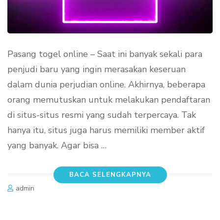
Pasang togel online – Saat ini banyak sekali para
penjudi baru yang ingin merasakan keseruan
dalam dunia perjudian online. Akhirnya, beberapa
orang memutuskan untuk melakukan pendaftaran
di situs-situs resmi yang sudah terpercaya. Tak
hanya itu, situs juga harus memiliki member aktif
yang banyak. Agar bisa …
BACA SELENGKAPNYA
admin