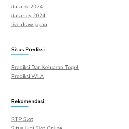
data hk 2024
data sdy 2024
live draw japan
Situs Prediksi
Prediksi Dan Keluaran Togel
Prediksi WLA
Rekomendasi
RTP Slot
Situs Judi Slot Online