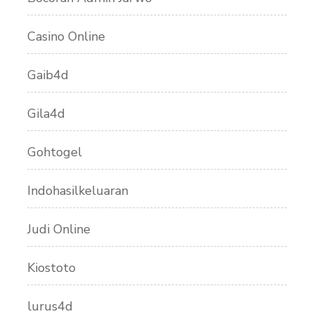
Casino Online
Gaib4d
Gila4d
Gohtogel
Indohasilkeluaran
Judi Online
Kiostoto
lurus4d