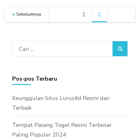
Paginasi
1
Halaman
2
Halaman
Sebelumnya
pos
Cari
untuk:
Pos-pos Terbaru
Keunggulan Situs Lurus4d Resmi dan
Terbaik
Tempat Pasang Togel Resmi Terbesar
Paling Populer 2024