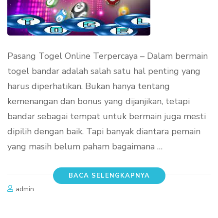
Pasang Togel Online Terpercaya – Dalam bermain
togel bandar adalah salah satu hal penting yang
harus diperhatikan. Bukan hanya tentang
kemenangan dan bonus yang dijanjikan, tetapi
bandar sebagai tempat untuk bermain juga mesti
dipilih dengan baik. Tapi banyak diantara pemain
yang masih belum paham bagaimana …
BACA SELENGKAPNYA
admin