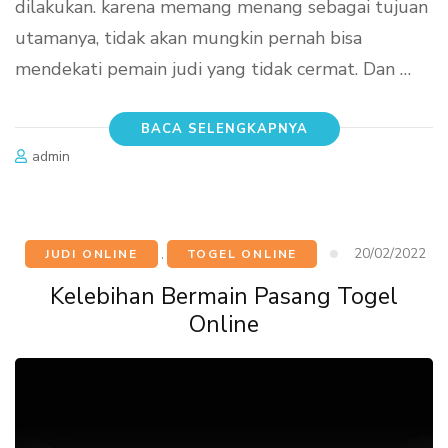
dilakukan. karena memang menang sebagai tujuan
utamanya, tidak akan mungkin pernah bisa
mendekati pemain judi yang tidak cermat. Dan …
BACA SELENGKAPNYA
admin
20/02/2022
JUDI ONLINE
,
TOGEL ONLINE
Kelebihan Bermain Pasang Togel
Online