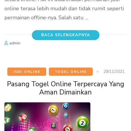
online terasa lebih mudah dan tidak rumit seperti
permainan offline-nya. Salah satu …
BACA SELENGKAPNYA
admin
29/11/2021
JUDI ONLINE
,
TOGEL ONLINE
Pasang Togel Online Terpercaya Yang
Aman Dimainkan