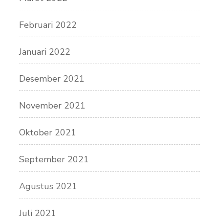
Februari 2022
Januari 2022
Desember 2021
November 2021
Oktober 2021
September 2021
Agustus 2021
Juli 2021