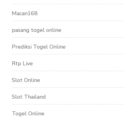
Macan168
pasang togel online
Prediksi Togel Online
Rtp Live
Slot Online
Slot Thailand
Togel Online