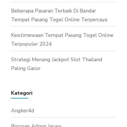
Beberapa Pasaran Terbaik Di Bandar
Tempat Pasang Togel Online Terpercaya
Keistimewaan Tempat Pasang Togel Online
Terpopuler 2024
Strategi Menang Jackpot Slot Thailand
Paling Gacor
Kategori
Angker4d
Bocoran Admin Jarwo